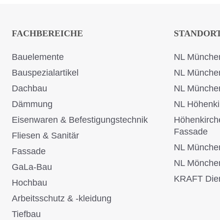
FACHBEREICHE
STANDOR
Bauelemente
NL München
Bauspezialartikel
NL Münche
Dachbau
NL Münche
Dämmung
NL Höhenki
Eisenwaren & Befestigungstechnik
Höhenkirch
Fassade
Fliesen & Sanitär
NL Münche
Fassade
NL Mönche
GaLa-Bau
KRAFT Dien
Hochbau
Arbeitsschutz & -kleidung
Tiefbau