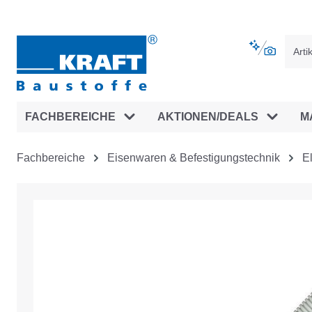
vigation springen
Zur Navigation der B2B-Plattform spr
FACHBEREICHE
AKTIONEN/DEALS
M
Fachbereiche
Eisenwaren & Befestigungstechnik
E
Bildergalerie überspringen