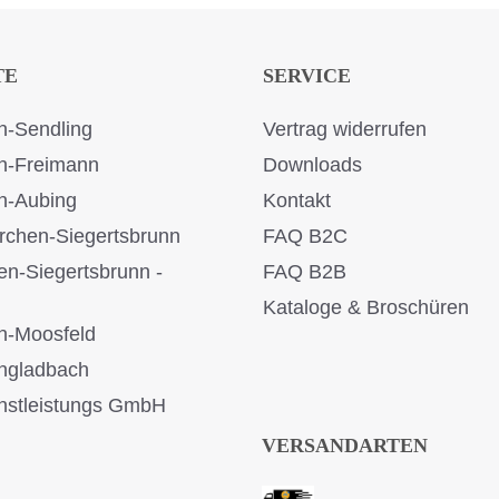
TE
SERVICE
-Sendling
Vertrag widerrufen
n-Freimann
Downloads
n-Aubing
Kontakt
rchen-Siegertsbrunn
FAQ B2C
en-Siegertsbrunn -
FAQ B2B
Kataloge & Broschüren
n-Moosfeld
ngladbach
stleistungs GmbH
VERSANDARTEN