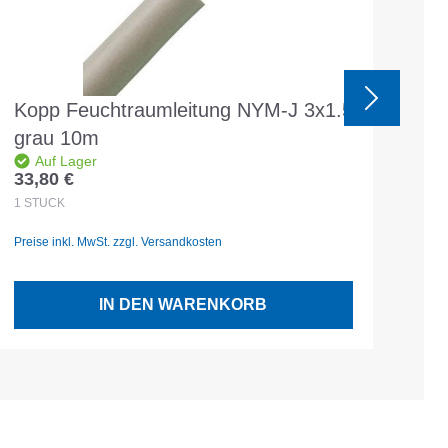
Kopp Feuchtraumleitung NYM-J 3x1.5
Tr
grau 10m
Sc
Auf Lager
33,80 €
18,
Regulärer Preis:
Reg
1
STÜCK
1
ST
Preise inkl. MwSt. zzgl. Versandkosten
Prei
IN DEN WARENKORB