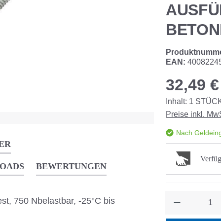
AUSFÜ
BETON
Produktnumm
EAN:
4008224
32,49 €
Inhalt:
1
STÜC
Preise inkl. Mw
Nach Geldeing
ER
Verfüg
OADS
BEWERTUNGEN
Anzahl
fest, 750 Nbelastbar, -25°C bis