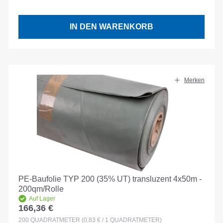
IN DEN WARENKORB
Merken
PE-Baufolie TYP 200 (35% UT) transluzent 4x50m -
200qm/Rolle
Auf Lager
166,36 €
Regulärer Preis:
200
QUADRATMETER
(0,83 € / 1 QUADRATMETER)