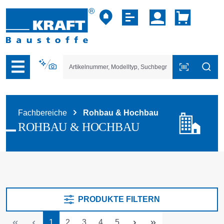
vigation der B2B-Plattform springen
Fachbereiche
Rohbau & Hochbau
ROHBAU & HOCHBAU
PRODUKTE FILTERN
Seite
Seite
Seite
Seite
Seite
1
2
3
4
5