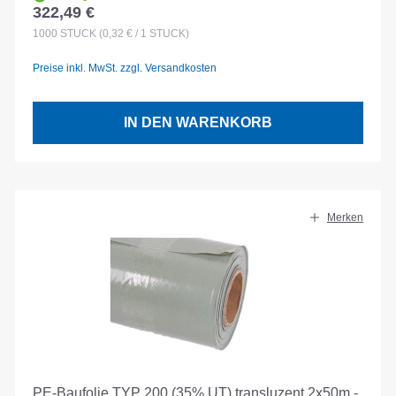
322,49 €
Regulärer Preis:
1000
STÜCK
(0,32 € / 1 STÜCK)
Preise inkl. MwSt. zzgl. Versandkosten
IN DEN WARENKORB
Merken
PE-Baufolie TYP 200 (35% UT) transluzent 2x50m -