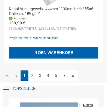
Knauf Armiergewebe 4x4mm 1100mm breit / 55m²
Rolle ca. 165 g/m²
Auf Lager
130,90 €
Regulärer Preis:
55
QUADRATMETER
(2,38 € / 1 QUADRATMETER)
Preise inkl. MwSt. zzgl. Versandkosten
IN DEN WARENKORB
Seite
Seite
Seite
Seite
Seite
1
2
3
4
5
TOPSELLER
Produktgalerie überspringen
Merken