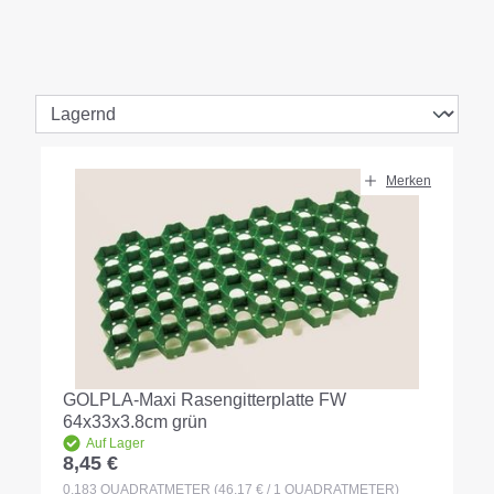
Merken
GOLPLA-Maxi Rasengitterplatte FW
64x33x3.8cm grün
Auf Lager
8,45 €
Regulärer Preis:
0.183
QUADRATMETER
(46,17 € / 1 QUADRATMETER)