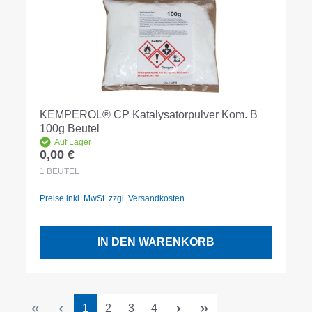
KEMPEROL® CP Katalysatorpulver Kom. B
100g Beutel
Auf Lager
0,00 €
Regulärer Preis:
1
BEUTEL
Preise inkl. MwSt. zzgl. Versandkosten
IN DEN WARENKORB
Seite
Seite
Seite
Seite
1
2
3
4