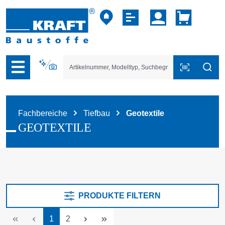
vigation der B2B-Plattform springen
Fachbereiche
Tiefbau
Geotextile
GEOTEXTILE
PRODUKTE FILTERN
Seite
Seite
1
2