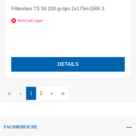
Filtervlies TS 50 200 gr./qm 2x175m GRK 3
Nicht auf Lager
DETAILS
Seite
Seite
1
2
FACHBEREICHE