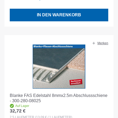
IN DEN WARENKORB
Merken
Blanke FAS Edelstahl 8mmx2.5m Abschlussschiene
- 300-280-08025
Auf Lager
32,72 €
Regulärer Preis:
2.5
LAUFMETER
(13,09 € / 1 LAUFMETER)