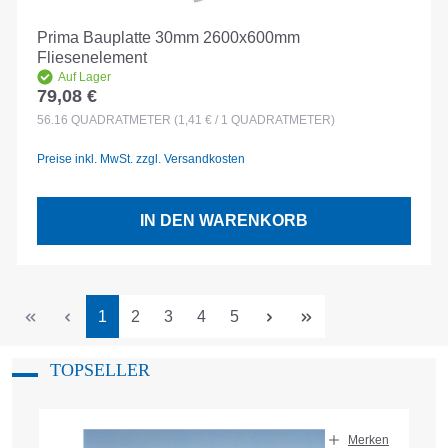
Prima Bauplatte 30mm 2600x600mm
Fliesenelement
Auf Lager
79,08 €
Regulärer Preis:
56.16
QUADRATMETER
(1,41 € / 1 QUADRATMETER)
Preise inkl. MwSt. zzgl. Versandkosten
IN DEN WARENKORB
Seite
Seite
Seite
Seite
Seite
1
2
3
4
5
TOPSELLER
Produktgalerie überspringen
Merken