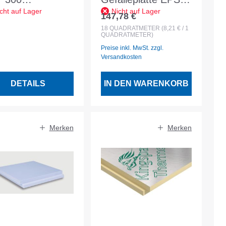
cht auf Lager
Nicht auf Lager
50x600x80mm
035 DAA dh
147,78 €
Regulärer Preis:
 glatt Nennwert
1000x1000x20-
18
QUADRATMETER
(8,21 € / 1
QUADRATMETER)
K 0,035
30mm
Preise inkl. MwSt. zzgl.
Versandkosten
DETAILS
IN DEN WARENKORB
Merken
Merken