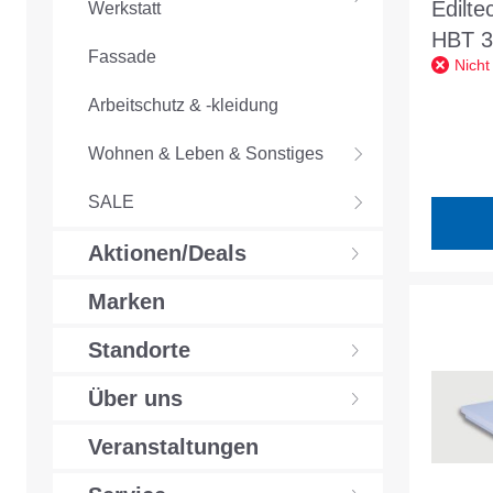
Edilt
Werkstatt
HBT 3
Fassade
Nicht
1250
SF, gl
Arbeitschutz & -kleidung
W/mK 
Wohnen & Leben & Sonstiges
SALE
Aktionen/Deals
Marken
Standorte
Über uns
Veranstaltungen