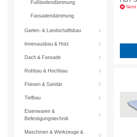
Fußbodendämmung
Nicht
1250
Fassadendämmung
SF, gl
W/mK 
Garten- & Landschaftsbau
Innenausbau & Holz
Dach & Fassade
Rohbau & Hochbau
Fliesen & Sanitär
Tiefbau
Eisenwaren &
Befestigungstechnik
Maschinen & Werkzeuge &