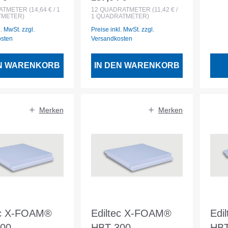
er Preis:
Regulärer Preis:
1000x40-
1000x1000x30-
SF,
ATMETER
(14,64 € / 1
12
QUADRATMETER
(11,42 € /
METER)
1 QUADRATMETER)
40mm
W/m
l. MwSt. zzgl.
Preise inkl. MwSt. zzgl.
osten
Versandkosten
EN WARENKORB
IN DEN WARENKORB
Merken
Merken
ec X-FOAM®
Ediltec X-FOAM®
Edi
00
HBT 300
HBT