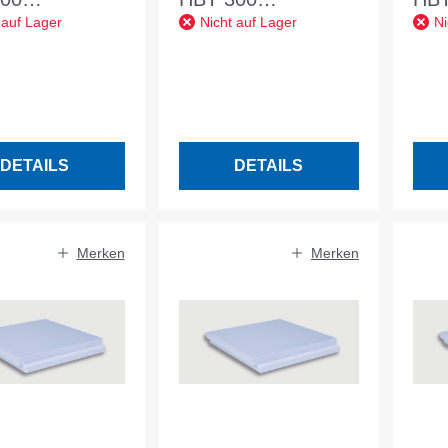
 auf Lager
Nicht auf Lager
Ni
x600x50mm
1250x600x60mm
12
att Nennwert
SF, glatt Nennwert
SF,
0,034
W/mK 0,034
W/m
DETAILS
DETAILS
Merken
Merken