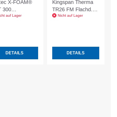
ltec X-FOAM®
Kingspan Therma
 300
TR26 FM Flachd.-
cht auf Lager
Nicht auf Lager
50x600x100mm
Dämmpl.
 glatt Nennwert
1200x600x40
K 0,035
DETAILS
DETAILS