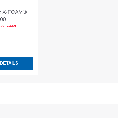
ec X-FOAM®
00
 auf Lager
x600x160mm
att Nennwert
0,037
DETAILS