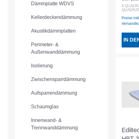
Regulär
Dämmplatte WDVS
1000x
8
QUADR
QUADRAT
50mm
Kellerdeckendämmung
Preise ink
Versandk
Akustikdämmplatten
IN D
Perimeter- &
Außenwanddämmung
Isolierung
Zwischensparrdämmung
Aufsparrendämmung
Schaumglas
Innenwand- &
Trennwanddämmung
Edilt
HBT 3