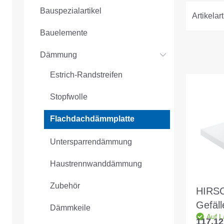
Bauspezialartikel
Artikelart
Bauelemente
Dämmung
Estrich-Randstreifen
Stopfwolle
Flachdachdämmplatte
Untersparrendämmung
Haustrennwanddämmung
Zubehör
HIRS
Gefäll
Dämmkeile
Auf L
035 D
117,12