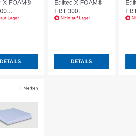
ec X-FOAM®
Ediltec X-FOAM®
Edi
00
HBT 300
HBT
 auf Lager
Nicht auf Lager
Ni
x600x30mm
1250x600x40mm
12
att Nennwert
SF, glatt Nennwert
SF,
0,034
W/mK 0,034
W/m
DETAILS
DETAILS
Merken