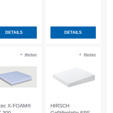
 glatt Nennwert
SF, glatt Nennwert
K 0,035
W/mK 0,037
DETAILS
DETAILS
Merken
Merken
ltec X-FOAM®
HIRSCH
 300
Gefälleplatte EPS