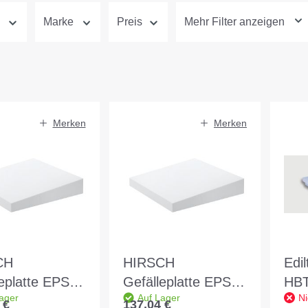
Marke
Preis
Mehr Filter anzeigen
Merken
Merken
CH
HIRSCH
Edi
eplatte EPS
Gefälleplatte EPS
HBT
ager
Auf Lager
Ni
AA dh
035 DAA dh
12
 €
137,04 €