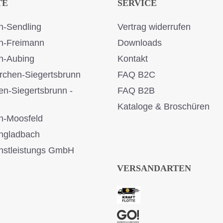
TE
SERVICE
-Sendling
Vertrag widerrufen
n-Freimann
Downloads
n-Aubing
Kontakt
rchen-Siegertsbrunn
FAQ B2C
en-Siegertsbrunn -
FAQ B2B
Kataloge & Broschüren
n-Moosfeld
ngladbach
stleistungs GmbH
VERSANDARTEN