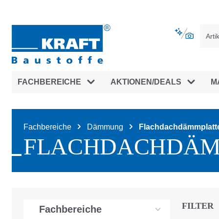
vigation springen
Zur Navigation der B2B-Plattform spr
FACHBEREICHE
AKTIONEN/DEALS
M
Fachbereiche
Dämmung
Flachdachdämmplatt
FLACHDACHDÄM
FILTER
Fachbereiche