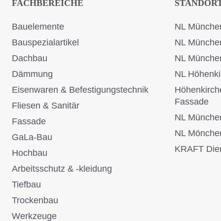
FACHBEREICHE
STANDOR
Bauelemente
NL München
Bauspezialartikel
NL Münche
Dachbau
NL Münche
Dämmung
NL Höhenki
Eisenwaren & Befestigungstechnik
Höhenkirch
Fassade
Fliesen & Sanitär
NL Münche
Fassade
NL Mönche
GaLa-Bau
KRAFT Dien
Hochbau
Arbeitsschutz & -kleidung
Tiefbau
Trockenbau
Werkzeuge