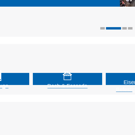
Eise
uge
Dach & Fassade
Befesti