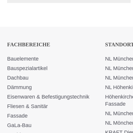
FACHBEREICHE
STANDOR
Bauelemente
NL München
Bauspezialartikel
NL Münche
Dachbau
NL Münche
Dämmung
NL Höhenki
Eisenwaren & Befestigungstechnik
Höhenkirch
Fassade
Fliesen & Sanitär
NL Münche
Fassade
NL Mönche
GaLa-Bau
KRAFT Dien