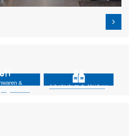
nwaren &
Arbeitschutz & -kleidung
gungstechnik