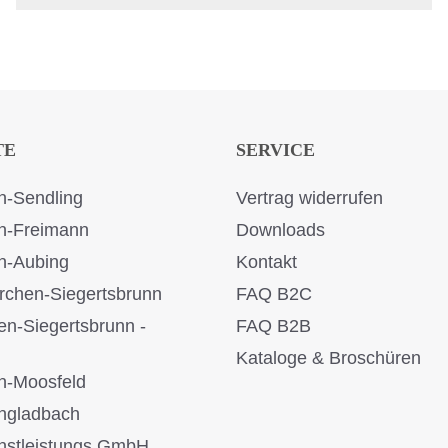
TE
SERVICE
-Sendling
Vertrag widerrufen
n-Freimann
Downloads
n-Aubing
Kontakt
rchen-Siegertsbrunn
FAQ B2C
en-Siegertsbrunn -
FAQ B2B
Kataloge & Broschüren
n-Moosfeld
ngladbach
stleistungs GmbH