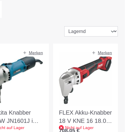
Merken
Merken
ita Knabber
FLEX Akku-Knabber
W JN1601J im
18 V KNE 16 18.0-
cht auf Lager
Nicht auf Lager
KPAC
EC C - 531584
708,05 €