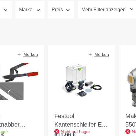
Marke
Preis
Mehr Filter anzeigen
Merken
Merken
C
Festool
Mak
knabber
Kantenschleifer ES-
550
ager
Nicht auf Lager
Ni
14x50mm
ETS 125 REQ-Plus
MA
 €
611,66 €