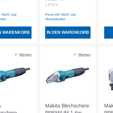
er Preis:
Regulärer Preis:
g
1
STÜCK
l. MwSt. zzgl.
Preise inkl. MwSt. zzgl.
osten
Versandkosten
EN WARENKORB
IN DEN WARENKORB
Merken
Merken
a
Makita Blechschere
Mak
nschere
PREMIUM 1.6mm
PR