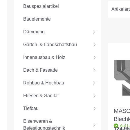
Bauspezialartikel
Artikelart
Bauelemente
Dämmung
Garten- & Landschaftsbau
Innenausbau & Holz
Dach & Fassade
Rohbau & Hochbau
Fliesen & Sanitär
Tiefbau
MAS
Blech
Eisenwaren &
Auf L
230x
124,95
Befestigungstechnik