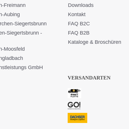
n-Freimann
Downloads
n-Aubing
Kontakt
rchen-Siegertsbrunn
FAQ B2C
en-Siegertsbrunn -
FAQ B2B
Kataloge & Broschüren
n-Moosfeld
ngladbach
stleistungs GmbH
VERSANDARTEN