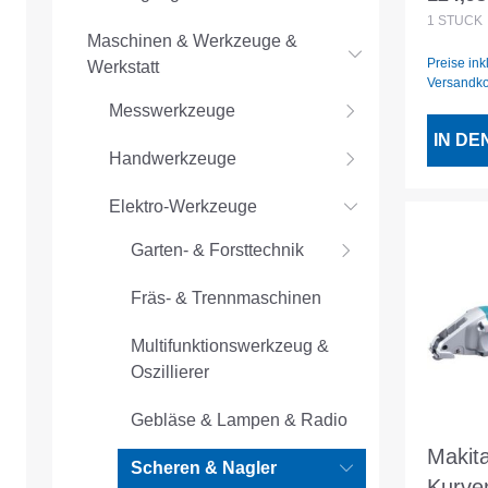
Regulär
0.25k
1
STÜCK
Maschinen & Werkzeuge &
Preise ink
Werkstatt
Versandk
Messwerkzeuge
IN D
Handwerkzeuge
Elektro-Werkzeuge
Garten- & Forsttechnik
Fräs- & Trennmaschinen
Multifunktionswerkzeug &
Oszillierer
Gebläse & Lampen & Radio
Makit
Scheren & Nagler
Kurve