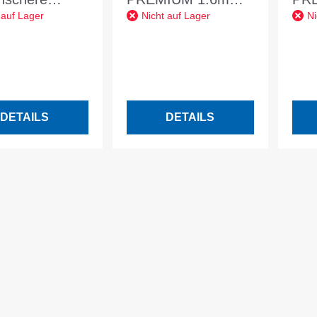
 auf Lager
Nicht auf Lager
Ni
JS1000J im
im MAKPAC
im
AC
DETAILS
DETAILS