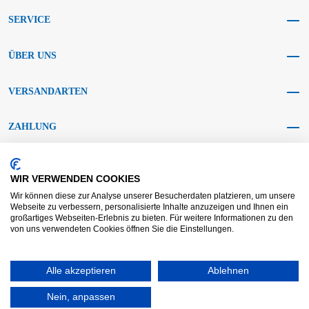
SERVICE
ÜBER UNS
VERSANDARTEN
ZAHLUNG
SOCIAL MEDIA
WIR VERWENDEN COOKIES
Wir können diese zur Analyse unserer Besucherdaten platzieren, um unsere
Webseite zu verbessern, personalisierte Inhalte anzuzeigen und Ihnen ein
großartiges Webseiten-Erlebnis zu bieten. Für weitere Informationen zu den
von uns verwendeten Cookies öffnen Sie die Einstellungen.
AGB KRAFT
AGB DL
Streitbeilegung
Haftungsausschluss
Alle akzeptieren
Ablehnen
Impressum
Datenschutz
Widerrufsrecht
Nein, anpassen
Copyright © 2025 - KRAFT Baustoffe GmbH