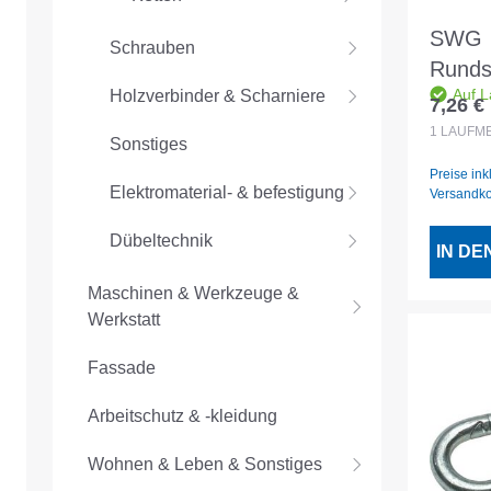
SWG
Schrauben
Rundst
Auf L
Holzverbinder & Scharniere
VZ A-3
7,26 €
Regulär
1
LAUFM
Sonstiges
Preise ink
Elektromaterial- & befestigung
Versandk
Dübeltechnik
IN D
Maschinen & Werkzeuge &
Werkstatt
Fassade
Arbeitschutz & -kleidung
Wohnen & Leben & Sonstiges