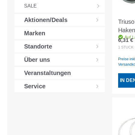
SALE
Aktionen/Deals
Triuso
Haken
Marken
Auf L
120x
6,31 €
Regulär
Standorte
1
STÜCK
Über uns
Preise ink
Versandk
Veranstaltungen
IN D
Service