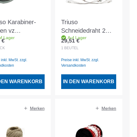
uso Karabiner-
Triuso
en vz
Schneidedraht 2
f Lager
Auf Lager
0x10mm
Stück f.
 €
29,51 €
lärer Preis:
Regulärer Preis:
STYROPOR2
CK
1
BEUTEL
 inkl. MwSt. zzgl.
Preise inkl. MwSt. zzgl.
ndkosten
Versandkosten
 DEN WARENKORB
IN DEN WARENKORB
Merken
Merken