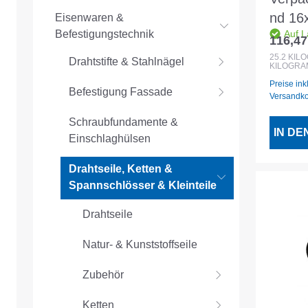
nd 16
Eisenwaren &
Befestigungstechnik
Auf L
Schei
116,47
Regulär
25.2
KIL
Drahtstifte & Stahlnägel
KILOGRA
Preise ink
Befestigung Fassade
Versandk
Schraubfundamente &
IN D
Einschlaghülsen
Drahtseile, Ketten &
Spannschlösser & Kleinteile
Drahtseile
Natur- & Kunststoffseile
Zubehör
Ketten