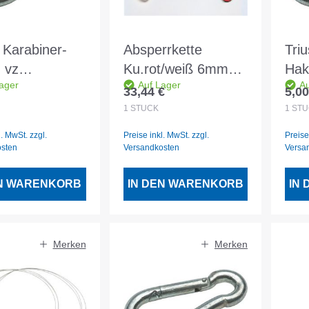
 Karabiner-
Absperrkette
Tri
 vz
Ku.rot/weiß 6mm
Hak
ager
Auf Lager
Au
11mm
L.30m
10
33,44 €
5,00
er Preis:
Regulärer Preis:
Regu
1
STÜCK
1
STÜ
l. MwSt. zzgl.
Preise inkl. MwSt. zzgl.
Preise
osten
Versandkosten
Versa
EN WARENKORB
IN DEN WARENKORB
IN
Merken
Merken