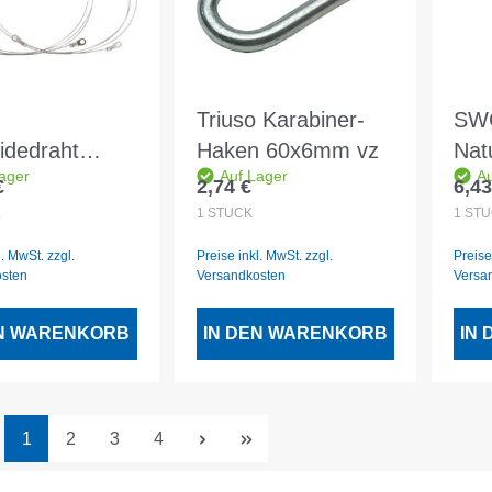
Triuso Karabiner-
SWG
idedraht
Haken 60x6mm vz
Nat
ager
Auf Lager
Au
 2 Stück f.
1.
€
2,74 €
6,43
er Preis:
Regulärer Preis:
Regu
OPOR5
L
1
STÜCK
1
STÜ
l. MwSt. zzgl.
Preise inkl. MwSt. zzgl.
Preise
osten
Versandkosten
Versa
EN WARENKORB
IN DEN WARENKORB
IN
Seite
Seite
Seite
Seite
1
2
3
4