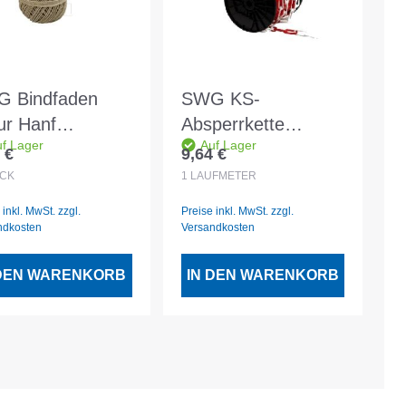
 Bindfaden
SWG KS-
ur Hanf
Absperrkette
f Lager
Auf Lager
5mmx40m
Rot/Weiss 8mm
 €
9,64 €
lärer Preis:
Regulärer Preis:
12lfm Rolle
CK
1
LAUFMETER
 inkl. MwSt. zzgl.
Preise inkl. MwSt. zzgl.
ndkosten
Versandkosten
 DEN WARENKORB
IN DEN WARENKORB