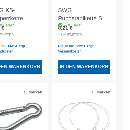
G KS-
SWG
perrkette
Rundstahlkette ST-
f Lager
Auf Lager
/Weiss 6mm
GVZ C-40
 €
8,21 €
lärer Preis:
Regulärer Preis:
fm Rolle
FMETER
1
LAUFMETER
 inkl. MwSt. zzgl.
Preise inkl. MwSt. zzgl.
ndkosten
Versandkosten
 DEN WARENKORB
IN DEN WARENKORB
Merken
Merken