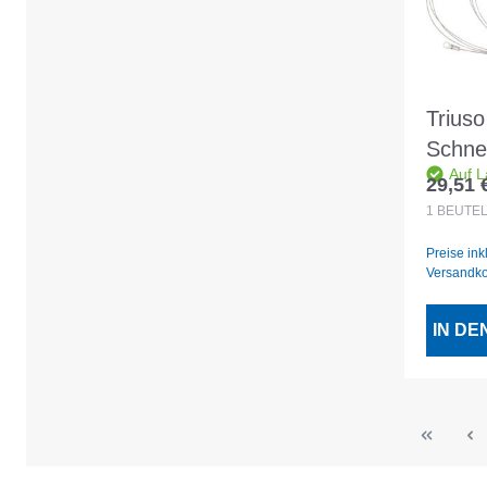
Triuso
Schne
Auf L
137cm
29,51 
Regulär
STYR
1
BEUTE
Preise ink
Versandk
IN D