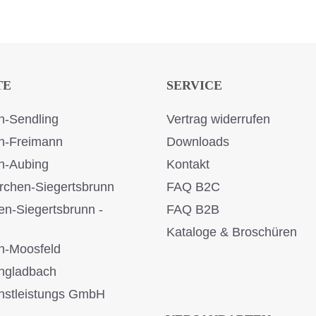
TE
SERVICE
-Sendling
Vertrag widerrufen
n-Freimann
Downloads
n-Aubing
Kontakt
rchen-Siegertsbrunn
FAQ B2C
en-Siegertsbrunn -
FAQ B2B
Kataloge & Broschüren
n-Moosfeld
ngladbach
stleistungs GmbH