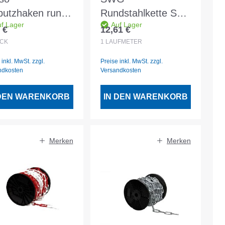
putzhaken rund
Rundstahlkette ST-
f Lager
Auf Lager
geschmiedet
GVZ C-60
 €
12,61 €
lärer Preis:
Regulärer Preis:
tze gehärtet
CK
1
LAUFMETER
 inkl. MwSt. zzgl.
Preise inkl. MwSt. zzgl.
ndkosten
Versandkosten
 DEN WARENKORB
IN DEN WARENKORB
Merken
Merken