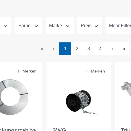
Farbe
Marke
Preis
Mehr Filte
Seite
Seite
Seite
Seite
1
2
3
4
Merken
Merken
ckungsstahlba
SWG
Tri