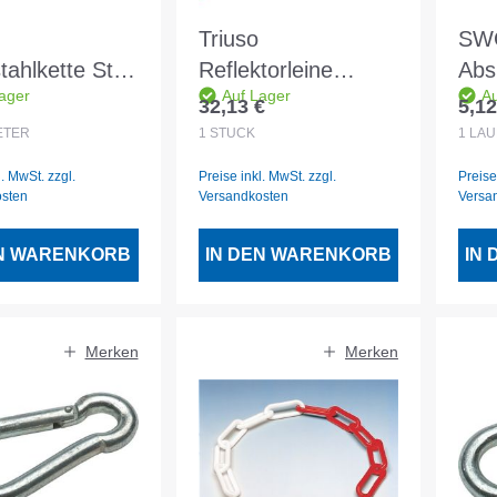
Triuso
SW
ahlkette St-
Reflektorleine
Abs
ager
Auf Lager
Au
0 - 30lfm
floureszierend 2mm
Rot
32,13 €
5,12
er Preis:
Regulärer Preis:
Regu
50m Orange
25l
ETER
1
STÜCK
1
LAU
l. MwSt. zzgl.
Preise inkl. MwSt. zzgl.
Preise
osten
Versandkosten
Versa
EN WARENKORB
IN DEN WARENKORB
IN
Merken
Merken