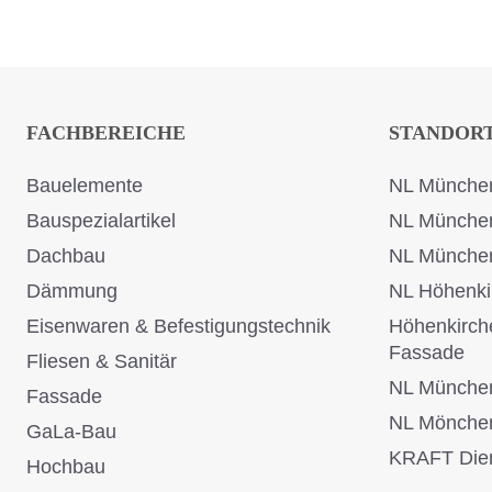
FACHBEREICHE
STANDOR
Bauelemente
NL München
Bauspezialartikel
NL Münche
Dachbau
NL Münche
Dämmung
NL Höhenki
Eisenwaren & Befestigungstechnik
Höhenkirch
Fassade
Fliesen & Sanitär
NL Münche
Fassade
NL Mönche
GaLa-Bau
KRAFT Dien
Hochbau