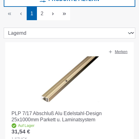
Seite
Seite
1
2
Merken
PLP 7/17 Abschluß Alu Edelstahl-Design
25x1000mm Parkett u. Laminatsystem
Auf Lager
31,54 €
Regulärer Preis:
1
STÜCK