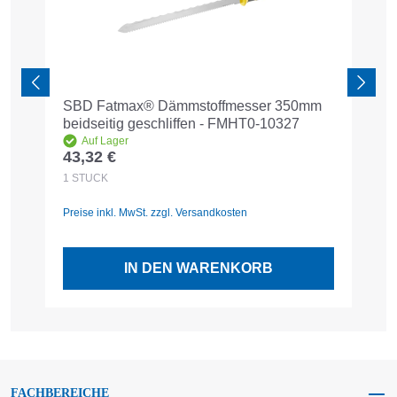
SBD Fatmax® Dämmstoffmesser 350mm
S
beidseitig geschliffen - FMHT0-10327
4
Auf Lager
43,32 €
1
Regulärer Preis:
R
1
STÜCK
1
Preise inkl. MwSt. zzgl. Versandkosten
Pr
IN DEN WARENKORB
FACHBEREICHE