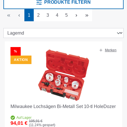
PRODUKTE FILTERN
Seite
Seite
Seite
Seite
Seite
1
2
3
4
5
Merken
RABATT
%
AKTION
Milwaukee Lochsägen Bi-Metall Set 10-tl HoleDozer
Auf Lager
Regulärer Preis:
105,91 €
94,01 €
(11.24% gespart)
Verkaufspreis: