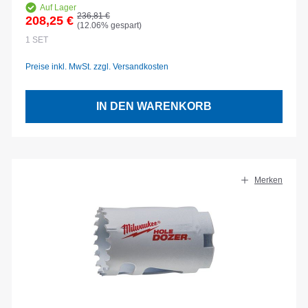
Auf Lager
Regulärer Preis:
236,81 €
208,25 €
(12.06% gespart)
Verkaufspreis:
1
SET
Preise inkl. MwSt. zzgl. Versandkosten
IN DEN WARENKORB
Merken