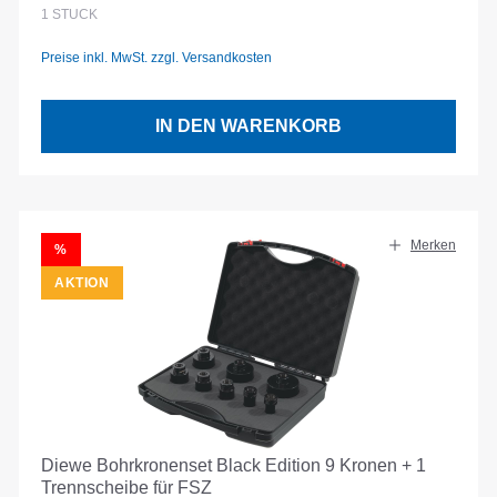
Regulärer Preis:
1
STÜCK
Preise inkl. MwSt. zzgl. Versandkosten
IN DEN WARENKORB
Merken
RABATT
%
AKTION
Diewe Bohrkronenset Black Edition 9 Kronen + 1
Trennscheibe für FSZ