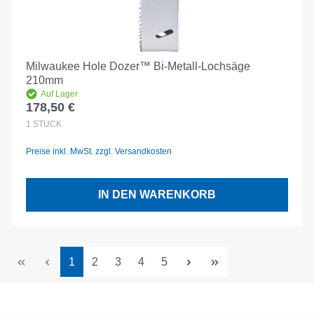
Milwaukee Hole Dozer™ Bi-Metall-Lochsäge
210mm
Auf Lager
178,50 €
Regulärer Preis:
1
STÜCK
Preise inkl. MwSt. zzgl. Versandkosten
IN DEN WARENKORB
Seite
Seite
Seite
Seite
Seite
1
2
3
4
5