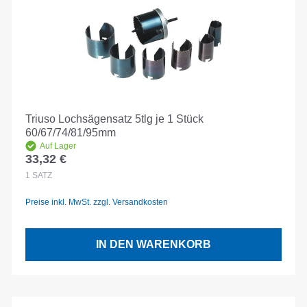
Triuso Lochsägensatz 5tlg je 1 Stück
60/67/74/81/95mm
Auf Lager
33,32 €
Regulärer Preis:
1
SATZ
Preise inkl. MwSt. zzgl. Versandkosten
IN DEN WARENKORB