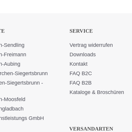
TE
SERVICE
-Sendling
Vertrag widerrufen
n-Freimann
Downloads
n-Aubing
Kontakt
rchen-Siegertsbrunn
FAQ B2C
en-Siegertsbrunn -
FAQ B2B
Kataloge & Broschüren
n-Moosfeld
ngladbach
stleistungs GmbH
VERSANDARTEN