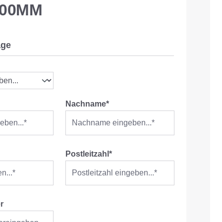
600MM
age
Nachname*
Postleitzahl*
r