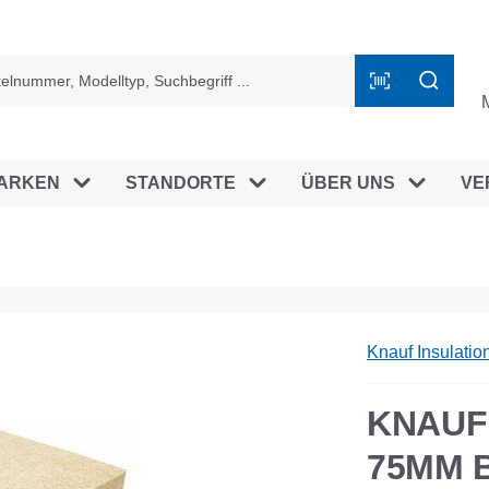
ingen
ARKEN
STANDORTE
ÜBER UNS
VE
Knauf Insulati
KNAUF 
75MM B