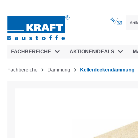
vigation springen
Zur Navigation der B2B-Plattform spr
FACHBEREICHE
AKTIONEN/DEALS
M
Fachbereiche
Dämmung
Kellerdeckendämmung
Bildergalerie überspringen