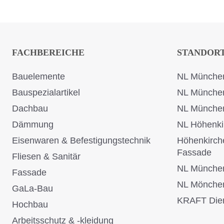
FACHBEREICHE
STANDOR
Bauelemente
NL München
Bauspezialartikel
NL Münche
Dachbau
NL Münche
Dämmung
NL Höhenki
Eisenwaren & Befestigungstechnik
Höhenkirch
Fassade
Fliesen & Sanitär
NL Münche
Fassade
NL Mönche
GaLa-Bau
KRAFT Dien
Hochbau
Arbeitsschutz & -kleidung