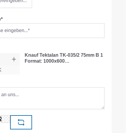
e*
Knauf Tektalan TK-035/2 75mm B 1
Format: 1000x600…
K