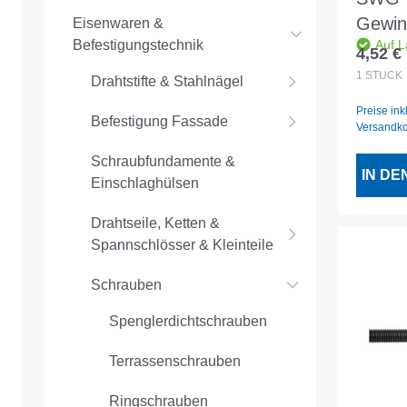
Gewin
Eisenwaren &
Befestigungstechnik
Auf L
1m M
4,52 €
Regulär
1
STÜCK
Drahtstifte & Stahlnägel
Preise ink
Befestigung Fassade
Versandk
Schraubfundamente &
IN D
Einschlaghülsen
Drahtseile, Ketten &
Spannschlösser & Kleinteile
Schrauben
Spenglerdichtschrauben
Terrassenschrauben
Ringschrauben