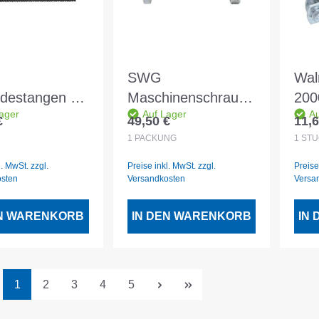
SWG
Wal
destangen vz
Maschinenschraube
200
ager
Auf Lager
Au
M20
vz m. Mutter DIN
ep
€
49,50 €
11,6
er Preis:
Regulärer Preis:
Regu
601 10x120 - 25
Zwe
1
PACKUNG
1
STÜ
Stück
le 
l. MwSt. zzgl.
Preise inkl. MwSt. zzgl.
Preise
114
osten
Versandkosten
Versa
EN WARENKORB
IN DEN WARENKORB
IN
Seite
Seite
Seite
Seite
Seite
1
2
3
4
5