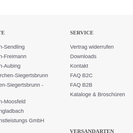
TE
SERVICE
-Sendling
Vertrag widerrufen
n-Freimann
Downloads
n-Aubing
Kontakt
rchen-Siegertsbrunn
FAQ B2C
en-Siegertsbrunn -
FAQ B2B
Kataloge & Broschüren
n-Moosfeld
ngladbach
stleistungs GmbH
VERSANDARTEN