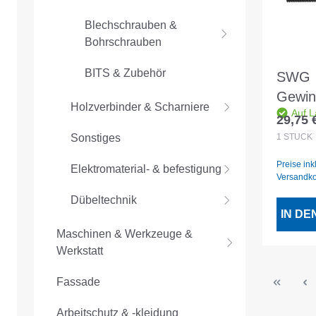
Blechschrauben &
Bohrschrauben
BITS & Zubehör
SWG
Gewin
Holzverbinder & Scharniere
Auf L
1mtr 
29,75 
Regulär
1
STÜCK
Sonstiges
Preise ink
Elektromaterial- & befestigung
Versandk
Dübeltechnik
IN D
Maschinen & Werkzeuge &
Werkstatt
Fassade
Arbeitschutz & -kleidung