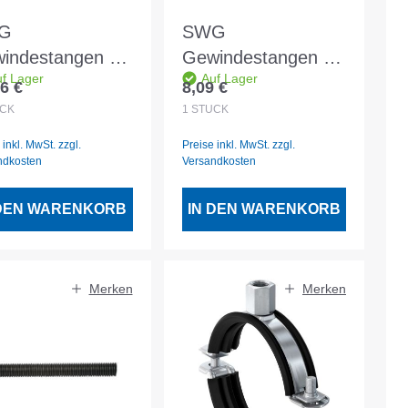
G
SWG
indestangen vz
Gewindestangen vz
f Lager
Auf Lager
r M18
2mtr M8 - 1 Stück
6 €
8,09 €
lärer Preis:
Regulärer Preis:
CK
1
STÜCK
 inkl. MwSt. zzgl.
Preise inkl. MwSt. zzgl.
ndkosten
Versandkosten
 DEN WARENKORB
IN DEN WARENKORB
Merken
Merken