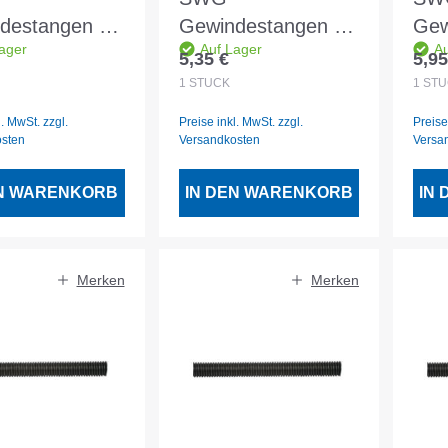
destangen vz
Gewindestangen vz
Gew
ager
Auf Lager
Au
6
1mtr M8
1mt
5,35 €
5,95
er Preis:
Regulärer Preis:
Regu
1
STÜCK
1
STÜ
l. MwSt. zzgl.
Preise inkl. MwSt. zzgl.
Preise
osten
Versandkosten
Versa
EN WARENKORB
IN DEN WARENKORB
IN
Merken
Merken