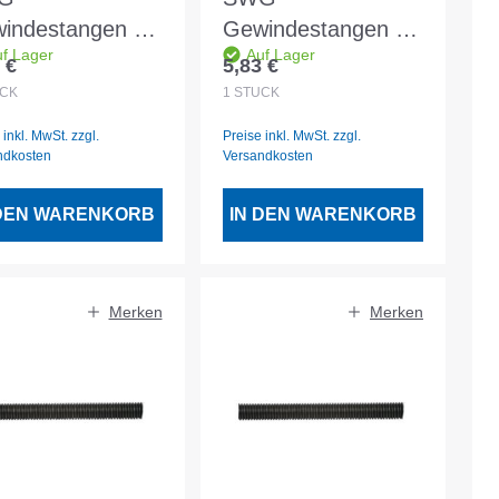
indestangen vz
Gewindestangen vz
f Lager
Auf Lager
r M10
2mtr M6 - 1 Stück
 €
5,83 €
lärer Preis:
Regulärer Preis:
CK
1
STÜCK
 inkl. MwSt. zzgl.
Preise inkl. MwSt. zzgl.
ndkosten
Versandkosten
 DEN WARENKORB
IN DEN WARENKORB
Merken
Merken