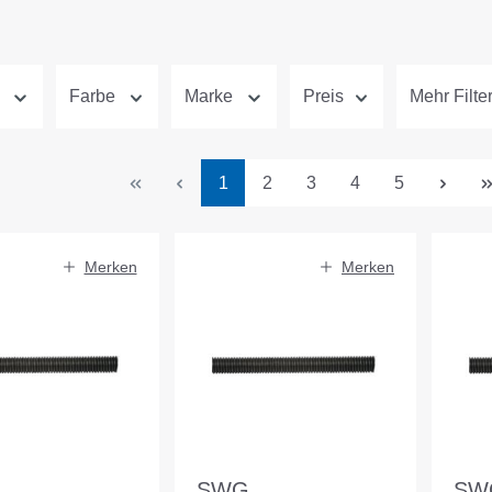
Farbe
Marke
Preis
Mehr Filte
Seite
Seite
Seite
Seite
Seite
1
2
3
4
5
Merken
Merken
SWG
SW