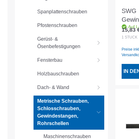
SWG
Spanplattenschrauben
Gewin
Pfostenschrauben
Auf L
1mtr 
15,83 
Regulär
1
STÜCK
Gerüst- &
Ösenbefestigungen
Preise ink
Versandk
Fensterbau
IN D
Holzbauschrauben
Dach- & Wand
Metrische Schrauben,
Schlosschrauben,
Gewindestangen,
Rohrschellen
Maschinenschrauben