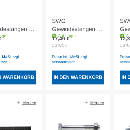
SWG
SW
destangen vz
Gewindestangen vz
Gew
ager
Auf Lager
Au
M12 - 1 Stück
1mtr M16
2mt
€
17,49 €
12,3
er Preis:
Regulärer Preis:
Regu
1
STÜCK
1
STÜ
l. MwSt. zzgl.
Preise inkl. MwSt. zzgl.
Preise
osten
Versandkosten
Versa
EN WARENKORB
IN DEN WARENKORB
IN
Merken
Merken