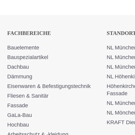
FACHBEREICHE
STANDOR
Bauelemente
NL München
Bauspezialartikel
NL Münche
Dachbau
NL Münche
Dämmung
NL Höhenki
Eisenwaren & Befestigungstechnik
Höhenkirch
Fassade
Fliesen & Sanitär
NL Münche
Fassade
NL Mönche
GaLa-Bau
KRAFT Dien
Hochbau
Arbeitsschutz & -kleidung