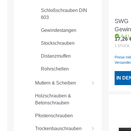
Schloßschrauben DIN
603
SWG
Gewin
Gewindestangen
Auf L
2mtr 
17,26 
Regulär
Stockschrauben
1
STÜCK
Distanzmuffen
Preise ink
Versandk
Rohrschellen
IN D
Muttern & Scheiben
Holzschrauben &
Betonschrauben
Pfostenschrauben
Trockenbauschrauben