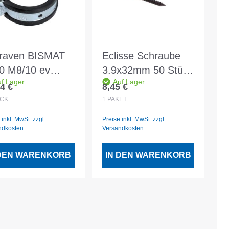
raven BISMAT
Eclisse Schraube
0 M8/10 ev
3.9x32mm 50 Stück
f Lager
Auf Lager
dm
pro Paket OPVC3
4 €
8,45 €
lärer Preis:
Regulärer Preis:
ischraubenschel
CK
1
PAKET
Dimension 108-
 inkl. MwSt. zzgl.
Preise inkl. MwSt. zzgl.
ndkosten
Versandkosten
 DEN WARENKORB
IN DEN WARENKORB