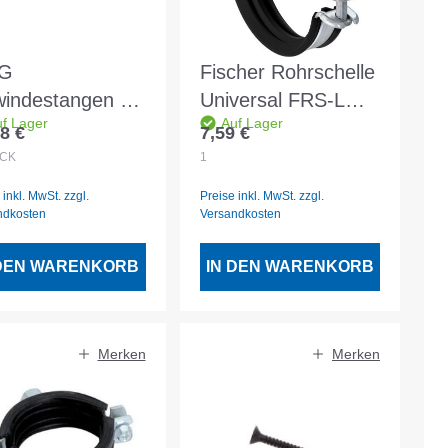
G
Fischer Rohrschelle
indestangen vz
Universal FRS-L
f Lager
Auf Lager
r M10 - 1 Stück
110 - 119 - 539459
8 €
7,59 €
lärer Preis:
Regulärer Preis:
CK
1
 inkl. MwSt. zzgl.
Preise inkl. MwSt. zzgl.
ndkosten
Versandkosten
 DEN WARENKORB
IN DEN WARENKORB
Merken
Merken