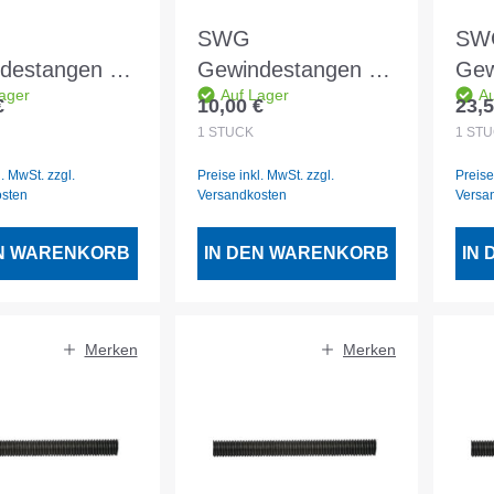
SWG
SW
destangen vz
Gewindestangen vz
Gew
ager
Auf Lager
Au
M14
1mtr M12
1mt
€
10,00 €
23,5
er Preis:
Regulärer Preis:
Regu
1
STÜCK
1
STÜ
l. MwSt. zzgl.
Preise inkl. MwSt. zzgl.
Preise
osten
Versandkosten
Versa
EN WARENKORB
IN DEN WARENKORB
IN
Merken
Merken