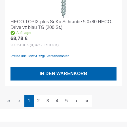
HECO-TOPIX-plus SeKo Schraube 5.0x80 HECO-
Drive vz blau TG (200 St.)
Auf Lager
68,78 €
Regulärer Preis:
200
STÜCK
(0,34 € / 1 STÜCK)
Preise inkl. MwSt. zzgl. Versandkosten
IN DEN WARENKORB
Seite
Seite
Seite
Seite
Seite
1
2
3
4
5