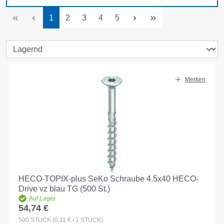
Seite
Seite
Seite
Seite
Seite
1
2
3
4
5
Merken
HECO-TOPIX-plus SeKo Schraube 4.5x40 HECO-
Drive vz blau TG (500 St.)
Auf Lager
54,74 €
Regulärer Preis:
500
STÜCK
(0,11 € / 1 STÜCK)