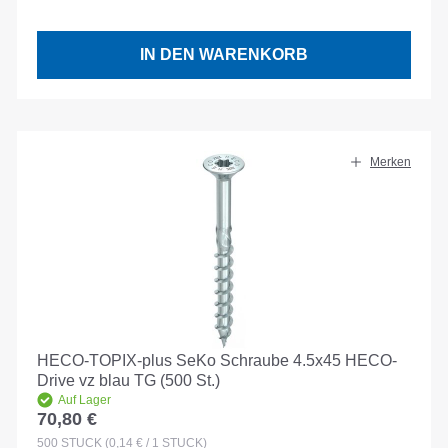
IN DEN WARENKORB
Merken
HECO-TOPIX-plus SeKo Schraube 4.5x45 HECO-
Drive vz blau TG (500 St.)
Auf Lager
70,80 €
Regulärer Preis:
500
STÜCK
(0,14 € / 1 STÜCK)