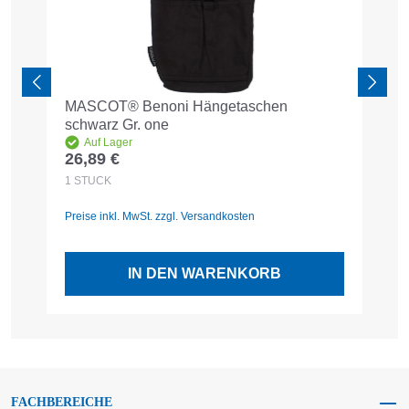
MASCOT® Benoni Hängetaschen
B
schwarz Gr. one
6
Auf Lager
26,89 €
Regulärer Preis:
1
STÜCK
Preise inkl. MwSt. zzgl. Versandkosten
IN DEN WARENKORB
FACHBEREICHE