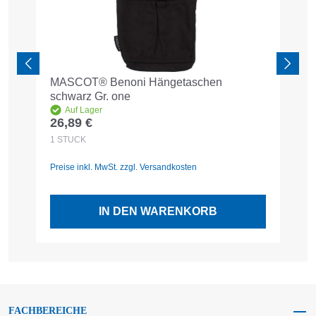
MASCOT® Benoni Hängetaschen
B
schwarz Gr. one
6
Auf Lager
26,89 €
Regulärer Preis:
1
STÜCK
Preise inkl. MwSt. zzgl. Versandkosten
IN DEN WARENKORB
FACHBEREICHE