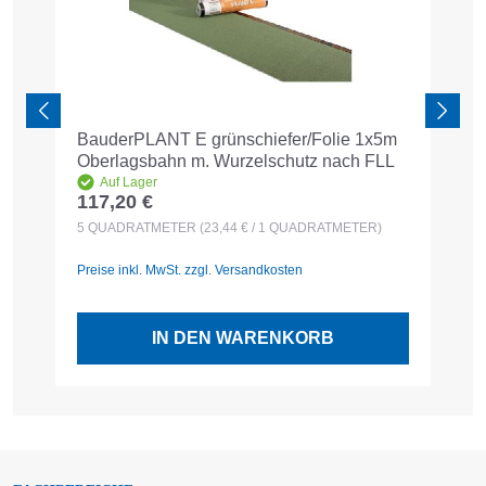
BauderPLANT E grünschiefer/Folie 1x5m
B
Oberlagsbahn m. Wurzelschutz nach FLL
Auf Lager
117,20 €
1
Regulärer Preis:
R
5
QUADRATMETER
(23,44 € / 1 QUADRATMETER)
1
Preise inkl. MwSt. zzgl. Versandkosten
Pr
IN DEN WARENKORB