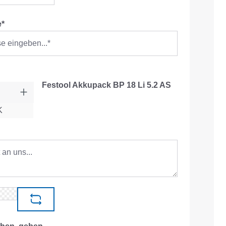
e*
Festool Akkupack BP 18 Li 5.2 AS
K