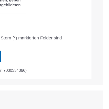
hen, geben
bgebildeten
Stern (*) markierten Felder sind
r: 7030334366)