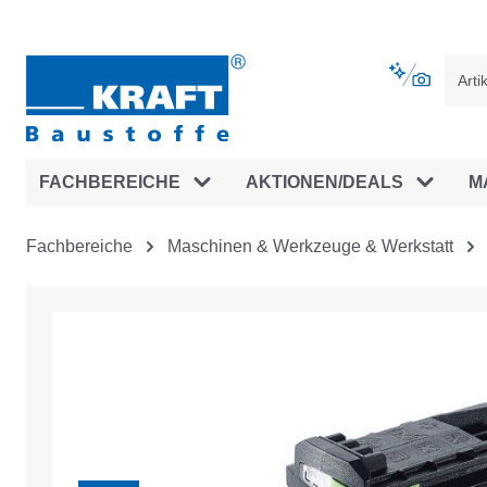
vigation springen
Zur Navigation der B2B-Plattform spr
FACHBEREICHE
AKTIONEN/DEALS
M
Fachbereiche
Maschinen & Werkzeuge & Werkstatt
Bildergalerie überspringen