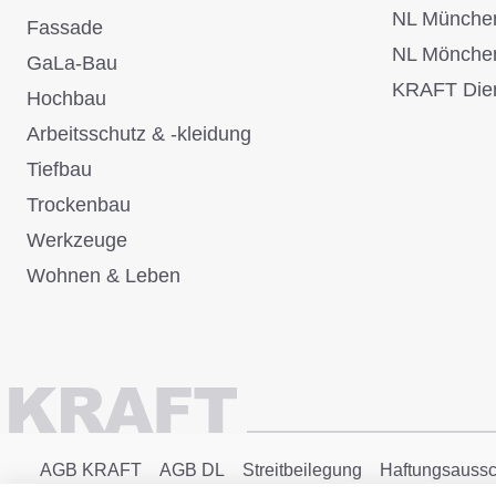
NL Münche
Fassade
NL Mönche
GaLa-Bau
KRAFT Dien
Hochbau
Arbeitsschutz & -kleidung
Tiefbau
Trockenbau
Werkzeuge
Wohnen & Leben
AGB KRAFT
AGB DL
Streitbeilegung
Haftungsaussc