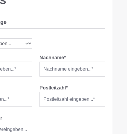
AS
age
Nachname*
Postleitzahl*
r