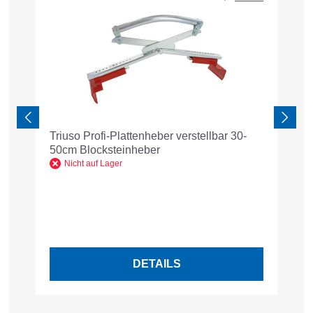
Triuso Profi-Plattenheber verstellbar 30-
G
50cm Blocksteinheber
S
o
Nicht auf Lager
8
R
1
Pr
DETAILS