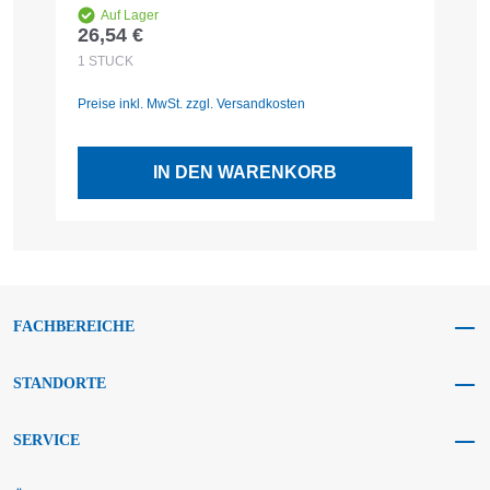
Auf Lager
26,54 €
1
Regulärer Preis:
R
1
STÜCK
1
Preise inkl. MwSt. zzgl. Versandkosten
Pr
IN DEN WARENKORB
FACHBEREICHE
STANDORTE
SERVICE