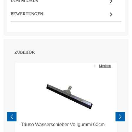
DOWNLOADS
BEWERTUNGEN
ZUBEHÖR
Produktgalerie überspringen
Merken
Triuso Wasserschieber Vollgummi 60cm
N