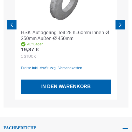
HSK-Auflagering Teil 28 h=60mm Innen-Ø
H
250mm Außen-Ø 450mm
f.
Auf Lager
19,87 €
3
Regulärer Preis:
R
1
STÜCK
1
Preise inkl. MwSt. zzgl. Versandkosten
Pr
IN DEN WARENKORB
FACHBEREICHE