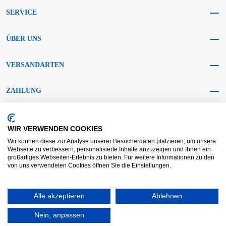
SERVICE
ÜBER UNS
VERSANDARTEN
ZAHLUNG
SOCIAL MEDIA
WIR VERWENDEN COOKIES
Wir können diese zur Analyse unserer Besucherdaten platzieren, um unsere
Webseite zu verbessern, personalisierte Inhalte anzuzeigen und Ihnen ein
großartiges Webseiten-Erlebnis zu bieten. Für weitere Informationen zu den
von uns verwendeten Cookies öffnen Sie die Einstellungen.
AGB KRAFT
AGB DL
Streitbeilegung
Haftungsausschluss
Impressum
Alle akzeptieren
Datenschutz
Widerrufsrecht
Ablehnen
Nein, anpassen
Copyright © 2025 - KRAFT Baustoffe GmbH