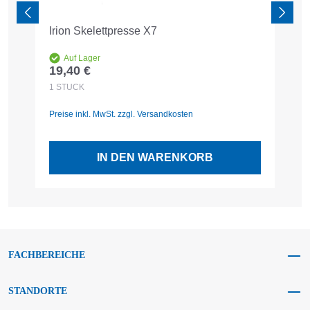
Irion Skelettpresse X7
K
Auf Lager
19,40 €
1
Regulärer Preis:
R
1
STÜCK
1
Preise inkl. MwSt. zzgl. Versandkosten
Pr
IN DEN WARENKORB
FACHBEREICHE
STANDORTE