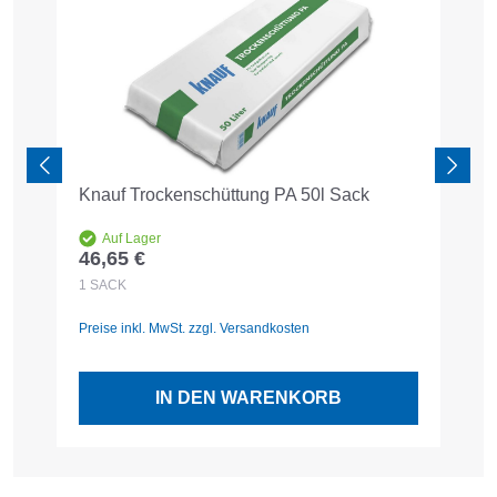
Knauf Trockenschüttung PA 50l Sack
P
t
Auf Lager
46,65 €
8
Regulärer Preis:
R
1
SACK
2
Preise inkl. MwSt. zzgl. Versandkosten
Pr
IN DEN WARENKORB