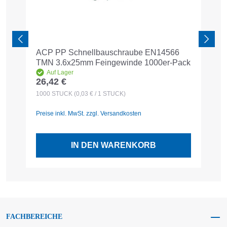
ACP PP Schnellbauschraube EN14566
Ke
TMN 3.6x25mm Feingewinde 1000er-Pack
5
F
Auf Lager
26,42 €
1
Regulärer Preis:
R
1000
STÜCK
(0,03 € / 1 STÜCK)
1
Preise inkl. MwSt. zzgl. Versandkosten
Pr
IN DEN WARENKORB
FACHBEREICHE