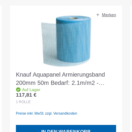
Merken
Knauf Aquapanel Armierungsband
200mm 50m Bedarf: 2.1m/m2 -
Auf Lager
aussen
117,81 €
Regulärer Preis:
1
ROLLE
Preise inkl. MwSt. zzgl. Versandkosten
IN DEN WARENKORB