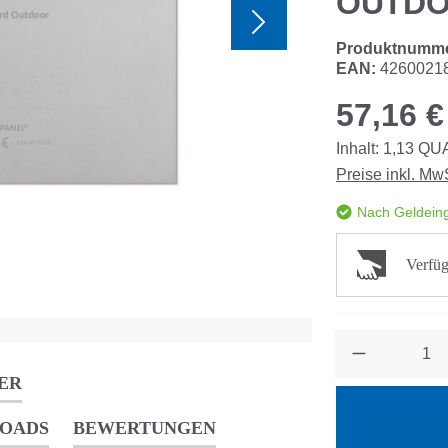
OUTDO
Produktnumm
EAN:
4260021
57,16 €
Inhalt:
1,13
QU
Preise inkl. Mw
Nach Geldeing
Verfüg
Anzahl
ER
OADS
BEWERTUNGEN