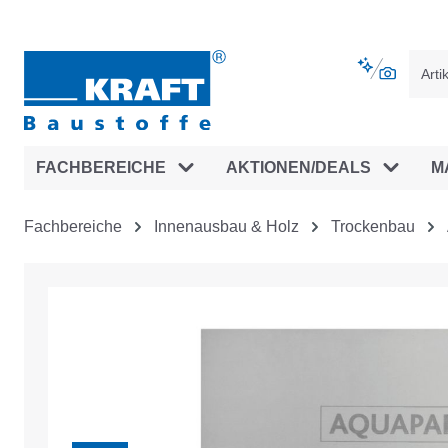
vigation springen
Zur Navigation der B2B-Plattform spr
FACHBEREICHE
AKTIONEN/DEALS
M
Fachbereiche
Innenausbau & Holz
Trockenbau
Bildergalerie überspringen