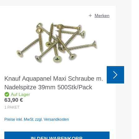
Merken
Knauf Aquapanel Maxi Schraube m.
Kn
Nadelspitze 39mm 500Stk/Pack
25
Auf Lager
Na
63,90 €
121
Regulärer Preis:
Reg
1
PAKET
1
PA
Preise inkl. MwSt. zzgl. Versandkosten
Prei
IN DEN WARENKORB