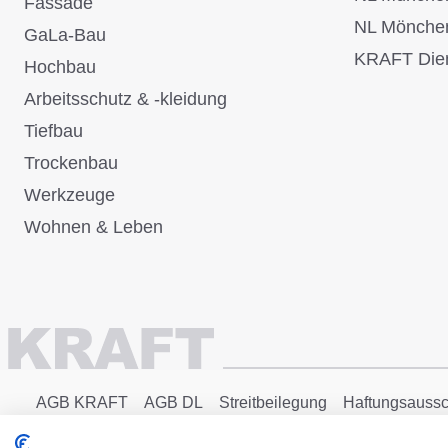
Fassade
NL Mönche
GaLa-Bau
KRAFT Dien
Hochbau
Arbeitsschutz & -kleidung
Tiefbau
Trockenbau
Werkzeuge
Wohnen & Leben
AGB KRAFT
AGB DL
Streitbeilegung
Haftungsaussc
Copyright © 2025 - KRAFT Baustoffe GmbH