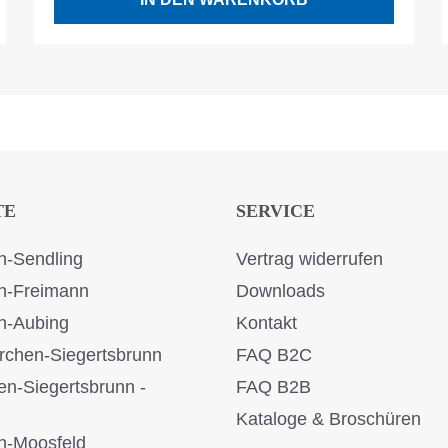
TE
SERVICE
-Sendling
Vertrag widerrufen
n-Freimann
Downloads
n-Aubing
Kontakt
rchen-Siegertsbrunn
FAQ B2C
en-Siegertsbrunn -
FAQ B2B
Kataloge & Broschüren
n-Moosfeld