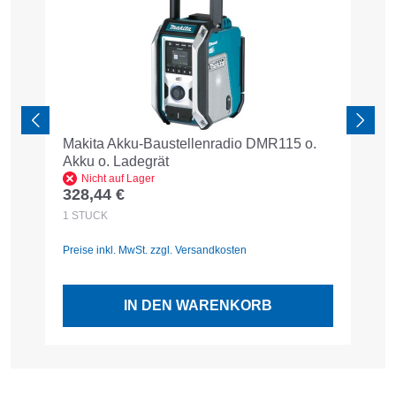
Makita Akku-Baustellenradio DMR115 o.
M
Akku o. Ladegrät
6
Nicht auf Lager
328,44 €
1
Regulärer Preis:
R
1
STÜCK
1
Preise inkl. MwSt. zzgl. Versandkosten
Pr
IN DEN WARENKORB