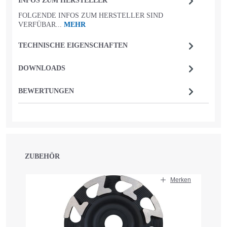
INFOS ZUM HERSTELLER
FOLGENDE INFOS ZUM HERSTELLER SIND
VERFÜBAR...
MEHR
TECHNISCHE EIGENSCHAFTEN
DOWNLOADS
BEWERTUNGEN
ZUBEHÖR
Produktgalerie überspringen
Merken