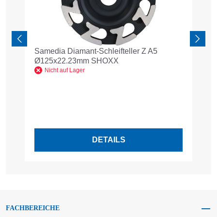
Samedia Diamant-Schleifteller Z A5
Kr
Ø125x22.23mm SHOXX
1
R
Nicht auf Lager
DETAILS
FACHBEREICHE