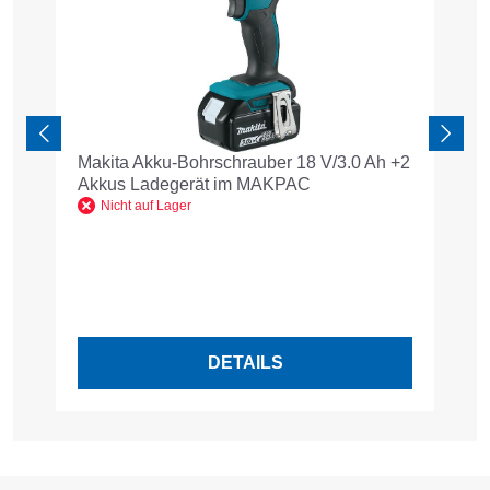
Makita Akku-Bohrschrauber 18 V/3.0 Ah +2
S
Akkus Ladegerät im MAKPAC
D
Nicht auf Lager
DETAILS