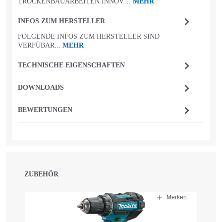
TROCKENBAUARBEITEN INNOV…
MEHR
INFOS ZUM HERSTELLER
FOLGENDE INFOS ZUM HERSTELLER SIND
VERFÜBAR...
MEHR
TECHNISCHE EIGENSCHAFTEN
DOWNLOADS
BEWERTUNGEN
ZUBEHÖR
Produktgalerie überspringen
Merken