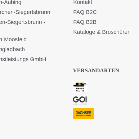
n-Aubing
Kontakt
rchen-Siegertsbrunn
FAQ B2C
en-Siegertsbrunn -
FAQ B2B
Kataloge & Broschüren
n-Moosfeld
ngladbach
stleistungs GmbH
VERSANDARTEN