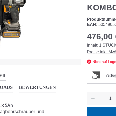
KOMBO
Produktnumm
EAN:
5054905
476,00 
Inhalt:
1
STÜC
Preise inkl. Mw
Nicht auf Lage
ER
Verfüg
OADS
BEWERTUNGEN
Anzahl
 x 5Ah
agbohrschrauber und