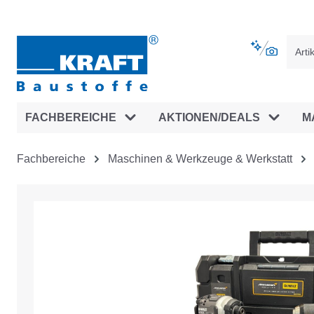
vigation springen
Zur Navigation der B2B-Plattform spr
FACHBEREICHE
AKTIONEN/DEALS
M
Fachbereiche
Maschinen & Werkzeuge & Werkstatt
Bildergalerie überspringen