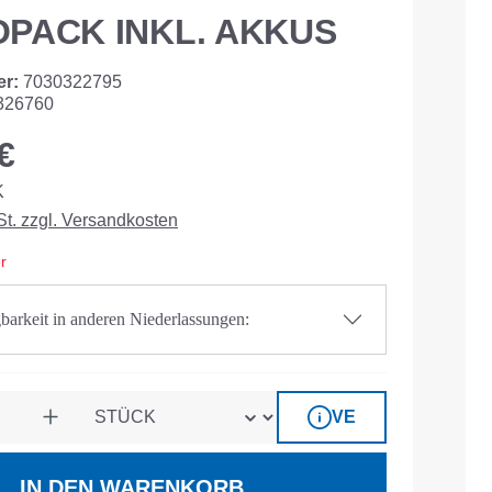
PACK INKL. AKKUS
er:
7030322795
326760
€
K
St. zzgl. Versandkosten
r
barkeit in anderen Niederlassungen:
VE
IN DEN WARENKORB