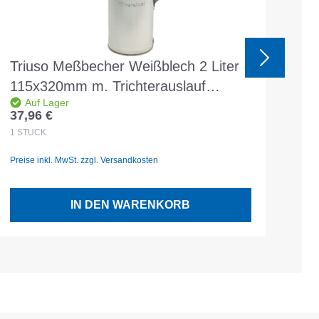
Triuso Meßbecher Weißblech 2 Liter
Tr
115x320mm m. Trichterauslauf
10
Auf Lager
eichfähig
37,96 €
27,
Regulärer Preis:
Reg
1
STÜCK
1
ST
Preise inkl. MwSt. zzgl. Versandkosten
Prei
IN DEN WARENKORB