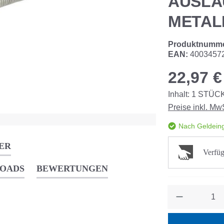
AUSLA
METAL
Produktnumm
EAN:
4003457
22,97 €
Inhalt:
1
STÜC
Preise inkl. Mw
Nach Geldeing
ER
Verfüg
OADS
BEWERTUNGEN
Anzahl