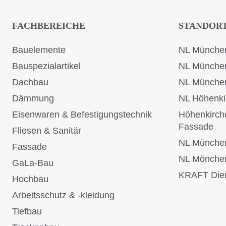
FACHBEREICHE
STANDOR
Bauelemente
NL München
Bauspezialartikel
NL Münche
Dachbau
NL Münche
Dämmung
NL Höhenki
Eisenwaren & Befestigungstechnik
Höhenkirch
Fassade
Fliesen & Sanitär
NL Münche
Fassade
NL Mönche
GaLa-Bau
KRAFT Dien
Hochbau
Arbeitsschutz & -kleidung
Tiefbau