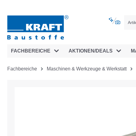
vigation springen
Zur Navigation der B2B-Plattform spr
FACHBEREICHE
AKTIONEN/DEALS
M
Fachbereiche
Maschinen & Werkzeuge & Werkstatt
Bildergalerie überspringen