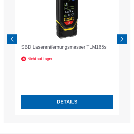
SBD Laserentfernungsmesser TLM165s
S
F
Nicht auf Lager
DETAILS