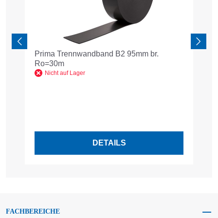
Prima Trennwandband B2 95mm br.
A
Ro=30m
6
Nicht auf Lager
2
R
1
Pr
DETAILS
FACHBEREICHE