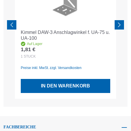
Kimmel DAW-3 Anschlagwinkel f. UA-75 u.
A
UA-100
6
Auf Lager
1,81 €
2
Regulärer Preis:
R
1
STÜCK
1
Preise inkl. MwSt. zzgl. Versandkosten
Pr
IN DEN WARENKORB
FACHBEREICHE