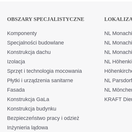
OBSZARY SPECJALISTYCZNE
LOKALIZ
Komponenty
NL Monachi
Specjalności budowlane
NL Monach
Konstrukcja dachu
NL Monach
Izolacja
NL Höhenki
Sprzęt i technologia mocowania
Höhenkirch
Płytki i urządzenia sanitarne
NL Parsdor
Fasada
NL Mönche
Konstrukcja GaLa
KRAFT Dien
Konstrukcja budynku
Bezpieczeństwo pracy i odzież
Inżynieria lądowa