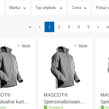
Marka
Typ artykułu
Cena
Pokaż w
Strona
Strona
Strona
Strona
Strona
1
2
3
4
5
Marki
Marki
COT®
MASCOT®
MA
dualna kurtka
Spersonalizowana
Spe
ępny
Dostępny
D
a
kurtka zimowa
kur