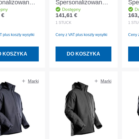
onalizowana
Spersonalizowana
Spe
ępny
Dostępny
D
a zimowa
kurtka zimowa
kur
 €
141,61 €
163,
egularna:
Cena regularna:
Cena
ASCOT®
CLIMASCOT®
CL
1
STÜCK
1
STÜ
ewka czarno-
podszewka szary
pod
 plus koszty wysyłki
Ceny z VAT plus koszty wysyłki
Ceny z
ska rozmiar
antracyt rozmiar
roz
2XL
O KOSZYKA
DO KOSZYKA
Marki
Marki