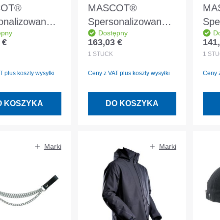
COT®
MASCOT®
MA
onalizowana
Spersonalizowana
Spe
ępny
Dostępny
D
a zimowa
kurtka zimowa
kur
 €
163,03 €
141,
egularna:
Cena regularna:
Cena
ASCOT®
CLIMASCOT®
CL
1
STÜCK
1
STÜ
ewka czarno-
podszewka czarna
pod
 plus koszty wysyłki
Ceny z VAT plus koszty wysyłki
Ceny z
ska rozmiar
rozmiar 3XL
nie
O KOSZYKA
DO KOSZYKA
Marki
Marki