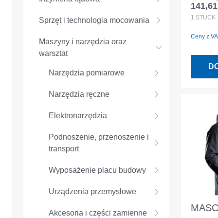
141,61
Cena r
CLIM
1
STÜCK
Sprzęt i technologia mocowania
podsz
Ceny z VAT
antrac
Maszyny i narzędzia oraz
warsztat
D
Narzędzia pomiarowe
Narzędzia ręczne
Elektronarzędzia
Podnoszenie, przenoszenie i
transport
Wyposażenie placu budowy
Urządzenia przemysłowe
MAS
Akcesoria i części zamienne