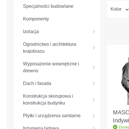
Specjalności budowlane
Kolor
Komponenty
Izolacja
Ogrodnictwo i architektura
krajobrazu
Wyposażenie wewnętrzne i
drewno
Dach i fasada
Konstrukcja skorupowa i
konstrukcja budynku
MAS
Płytki i urządzenia sanitarne
Indywi
Dost
zimow
Inżynieria lądowa