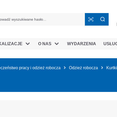
mie B2B
KALIZACJE
O NAS
WYDARZENIA
USŁU
czeństwo pracy i odzież robocza
Odzież robocza
Kurtki