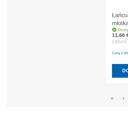
Łańcu
młotk
Dost
JASPE
11,66 
Cena r
1
STÜCK
Ceny z VAT
D