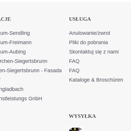
ACJE
USŁUGA
um-Sendling
Anulowanie/zwrot
ium-Freimann
Pliki do pobrania
ium-Aubing
Skontaktuj się z nami
rchen-Siegertsbrunn
FAQ
en-Siegertsbrunn - Fasada
FAQ
f
Kataloge & Broschüren
ngladbach
stleistungs GnbH
WYSYŁKA