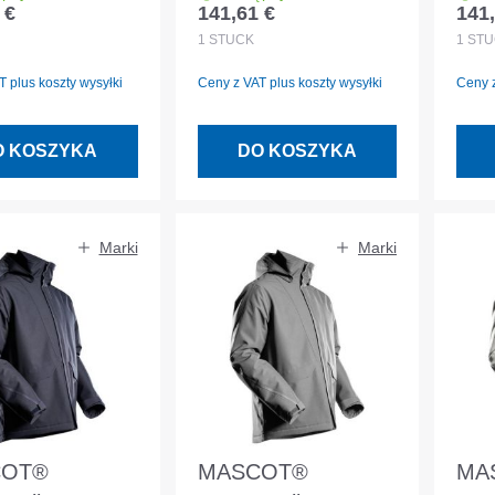
 €
141,61 €
141,
egularna:
Cena regularna:
Cena
ASCOT®
CLIMASCOT®
CL
1
STÜCK
1
STÜ
ewka szary
podszewka szary
pod
 plus koszty wysyłki
Ceny z VAT plus koszty wysyłki
Ceny z
yt rozmiar L
antracyt rozmiar XL
roz
O KOSZYKA
DO KOSZYKA
Marki
Marki
COT®
MASCOT®
MA