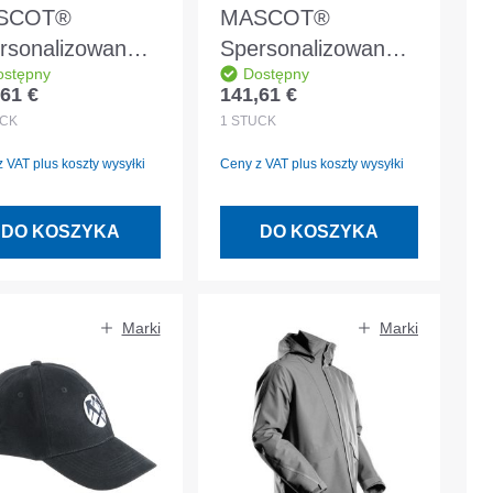
SCOT®
MASCOT®
rsonalizowana
Spersonalizowana
ostępny
Dostępny
tka zimowa
kurtka zimowa
61 €
141,61 €
 regularna:
Cena regularna:
IMASCOT®
CLIMASCOT®
CK
1
STÜCK
szewka czarno-
podszewka czarna
 VAT plus koszty wysyłki
Ceny z VAT plus koszty wysyłki
bieska rozmiar L
rozmiar 2XL
DO KOSZYKA
DO KOSZYKA
Marki
Marki