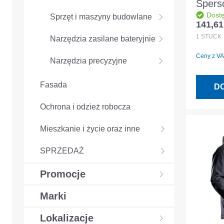
Spers
Dost
kurtk
Sprzęt i maszyny budowlane
141,61
Cena r
CLIM
1
STÜCK
Narzędzia zasilane bateryjnie
podsz
Ceny z VAT
niebie
Narzędzia precyzyjne
XL
Fasada
D
Ochrona i odzież robocza
Mieszkanie i życie oraz inne
SPRZEDAŻ
Promocje
Marki
Lokalizacje