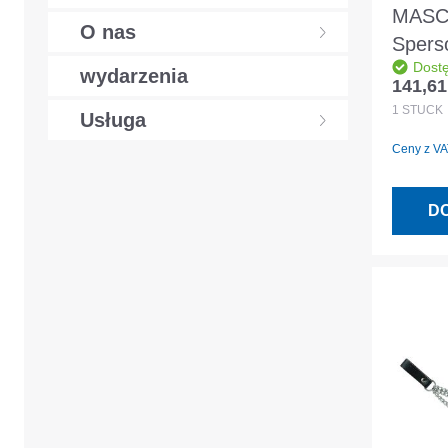
MAS
O nas
Spers
Dost
kurtk
wydarzenia
141,61
Cena r
CLIM
1
STÜCK
Usługa
podsz
Ceny z VAT
niebie
2XL
D