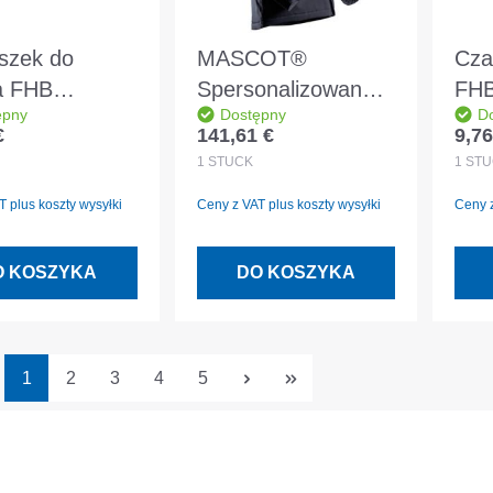
szek do
MASCOT®
Cza
a FHB
Spersonalizowana
FHB
ępny
Dostępny
D
R srebrny
kurtka zimowa
€
141,61 €
9,76
egularna:
Cena regularna:
Cena
CLIMASCOT®
1
STÜCK
1
STÜ
podszewka czarno-
 plus koszty wysyłki
Ceny z VAT plus koszty wysyłki
Ceny z
niebieska rozmiar M
O KOSZYKA
DO KOSZYKA
Strona
Strona
Strona
Strona
Strona
1
2
3
4
5