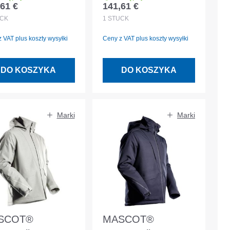
61 €
141,61 €
 regularna:
Cena regularna:
IMASCOT®
CLIMASCOT®
CK
1
STÜCK
szewka biała
podszewka biała
 VAT plus koszty wysyłki
Ceny z VAT plus koszty wysyłki
miar XL
rozmiar 2XL
DO KOSZYKA
DO KOSZYKA
Marki
Marki
SCOT®
MASCOT®