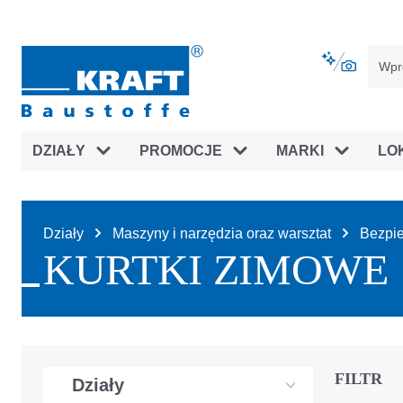
jdź do głównej nawigacji
Przejdź do nawigacji na platfor
DZIAŁY
PROMOCJE
MARKI
LO
Działy
Maszyny i narzędzia oraz warsztat
Bezpie
KURTKI ZIMOWE
FILTR
Działy