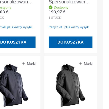
rsonalizowana
Spersonalizowana
ostępny
Dostępny
tka zimowa
kurtka zimowa
03 €
193,97 €
 regularna:
Cena regularna:
IMASCOT®
CLIMASCOT®
CK
1
STÜCK
szewka biała
podszewka czarno-
 VAT plus koszty wysyłki
Ceny z VAT plus koszty wysyłki
miar 3XL
niebieska rozmiar
XL
DO KOSZYKA
DO KOSZYKA
Marki
Marki