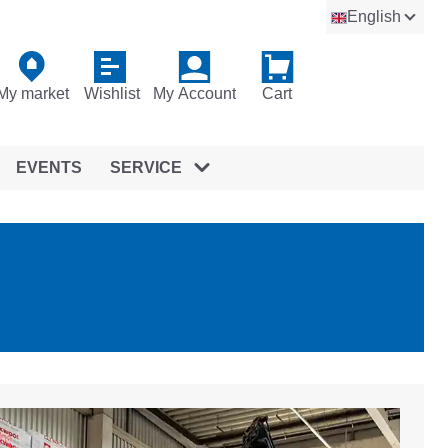
English
My market
Wishlist
My Account
Cart
EVENTS
SERVICE