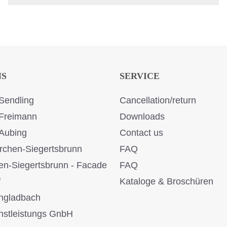
NS
SERVICE
Sendling
Cancellation/return
Freimann
Downloads
Aubing
Contact us
rchen-Siegertsbrunn
FAQ
en-Siegertsbrunn - Facade
FAQ
f
Kataloge & Broschüren
ngladbach
stleistungs GnbH