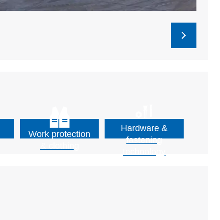
Hardware &
Work protection
fastening
& clothing
technology