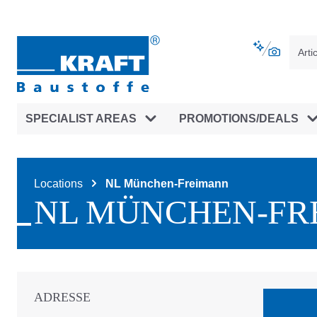
main navigation
Skip to B2B platform navigation
SPECIALIST AREAS
PROMOTIONS/DEALS
Locations
NL München-Freimann
NL MÜNCHEN-FR
ADRESSE