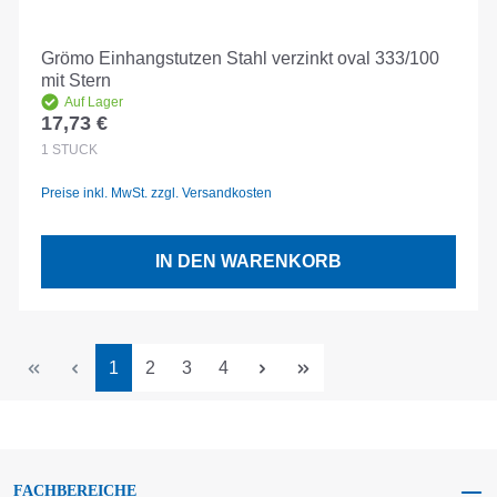
Grömo Einhangstutzen Stahl verzinkt oval 333/100
mit Stern
Auf Lager
17,73 €
Regulärer Preis:
1
STÜCK
Preise inkl. MwSt. zzgl. Versandkosten
IN DEN WARENKORB
Seite
Seite
Seite
Seite
1
2
3
4
FACHBEREICHE