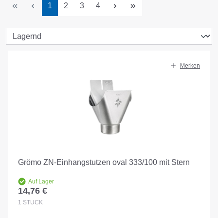
Seite
Seite
Seite
Seite
1
2
3
4
Merken
Grömo ZN-Einhangstutzen oval 333/100 mit Stern
Auf Lager
14,76 €
Regulärer Preis:
1
STÜCK