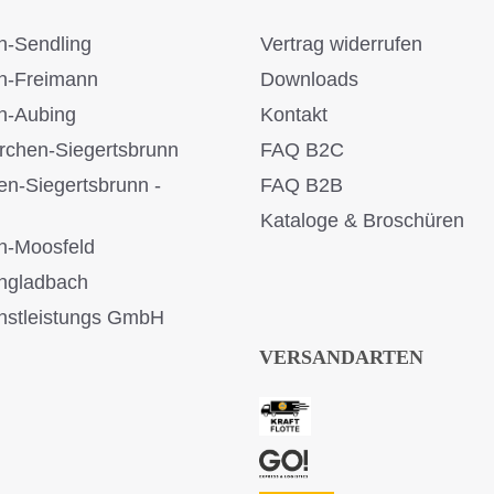
-Sendling
Vertrag widerrufen
n-Freimann
Downloads
n-Aubing
Kontakt
rchen-Siegertsbrunn
FAQ B2C
en-Siegertsbrunn -
FAQ B2B
Kataloge & Broschüren
n-Moosfeld
ngladbach
stleistungs GmbH
VERSANDARTEN