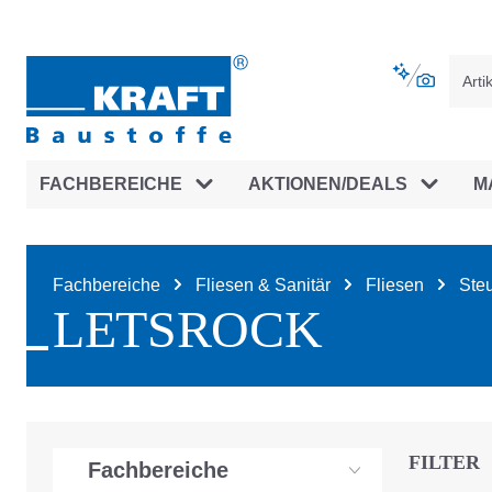
vigation springen
Zur Navigation der B2B-Plattform spr
FACHBEREICHE
AKTIONEN/DEALS
M
Fachbereiche
Fliesen & Sanitär
Fliesen
Steu
LETSROCK
FILTER
Fachbereiche