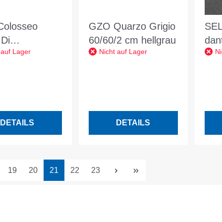
olosseo
GZO Quarzo Grigio
SEL
 Di
60/60/2 cm hellgrau
dan
 auf Lager
Nicht auf Lager
Ni
salemme
FZ 
/2 cm beige
anth
VI2
DETAILS
DETAILS
Seite
Seite
Seite
Seite
Seite
19
20
21
22
23