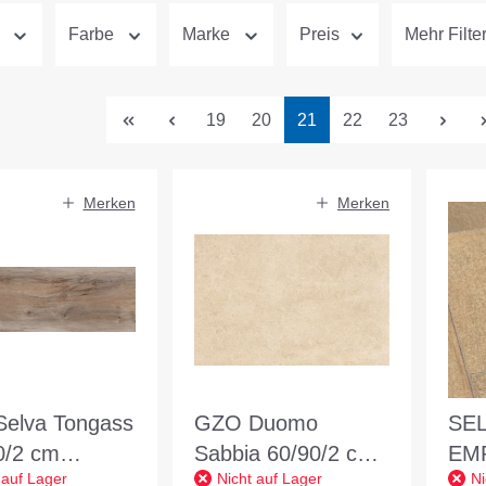
Farbe
Marke
Preis
Mehr Filte
Seite
Seite
Seite
Seite
Seite
19
20
21
22
23
Merken
Merken
elva Tongass
GZO Duomo
SE
0/2 cm
Sabbia 60/90/2 cm
EM
 auf Lager
Nicht auf Lager
Ni
braun
beige
CLA