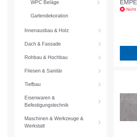
EMP
WPC Beläge
Nicht
CLAS
Gartendekoration
80/40
dunke
Innenausbau & Holz
EM28
Dach & Fassade
Rohbau & Hochbau
Fliesen & Sanitär
Tiefbau
Eisenwaren &
Befestigungstechnik
Maschinen & Werkzeuge &
Werkstatt