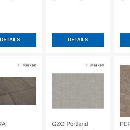
Ver
Stä
gel
DETAILS
DETAILS
Merken
Merken
RA
GZO Portland
PER