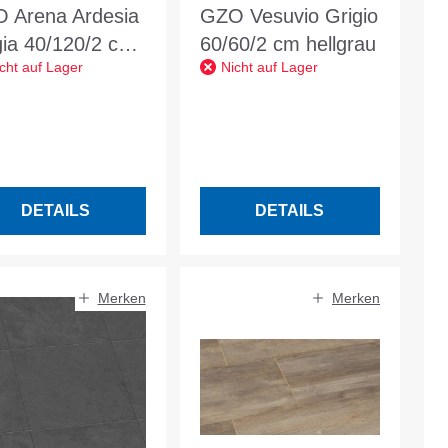
 Arena Ardesia
GZO Vesuvio Grigio
gia 40/120/2 cm
60/60/2 cm hellgrau
cht auf Lager
Nicht auf Lager
kelbraun-grau
ß meli.
DETAILS
DETAILS
Merken
Merken