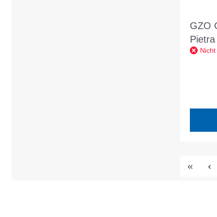
GZO C
Pietra
Nicht
Geru
45/90