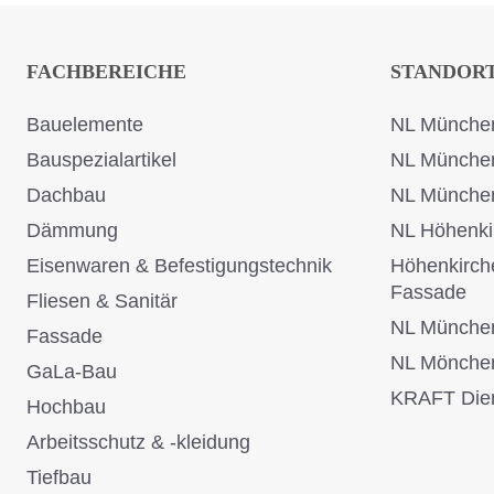
FACHBEREICHE
STANDOR
Bauelemente
NL München
Bauspezialartikel
NL Münche
Dachbau
NL Münche
Dämmung
NL Höhenki
Eisenwaren & Befestigungstechnik
Höhenkirch
Fassade
Fliesen & Sanitär
NL Münche
Fassade
NL Mönche
GaLa-Bau
KRAFT Dien
Hochbau
Arbeitsschutz & -kleidung
Tiefbau