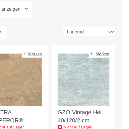
r anzeigen
Merken
Merken
LTRA
GZO Vintage Hell
PEROR®
40/120/2 cm
cht auf Lager
Nicht auf Lager
SSIC limerick
hellgrau