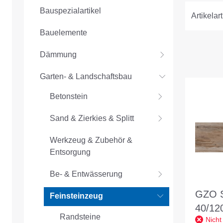
Bauspezialartikel
Artikelart
Bauelemente
Dämmung
Garten- & Landschaftsbau
Betonstein
Sand & Zierkies & Splitt
Werkzeug & Zubehör &
Entsorgung
Be- & Entwässerung
GZO S
Feinsteinzeug
40/12
Randsteine
Nicht
mittel