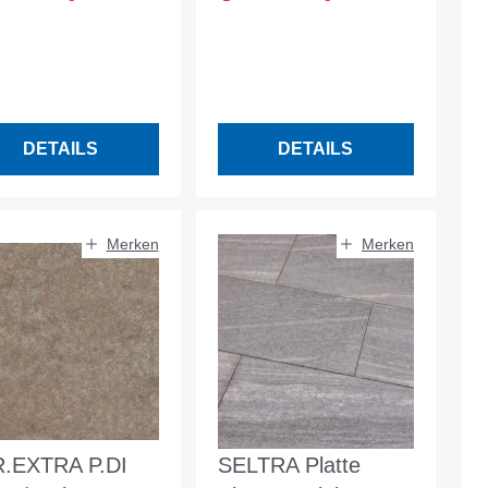
band mit Fuge
rke 2cm gold-
b
DETAILS
DETAILS
Merken
Merken
.EXTRA P.DI
SELTRA Platte