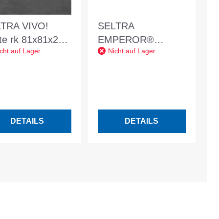
TRA VIVO!
SELTRA
te rk 81x81x2
EMPEROR®
cht auf Lager
Nicht auf Lager
Schiefer
COUNTRY walnut
razit - R11 -
120/60/2 cm braun-
8123637
grau-EM28130570
DETAILS
DETAILS