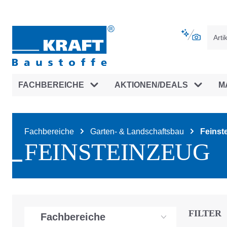
vigation springen
Zur Navigation der B2B-Plattform spr
FACHBEREICHE
AKTIONEN/DEALS
M
Fachbereiche
Garten- & Landschaftsbau
Feinst
FEINSTEINZEUG
FILTER
Fachbereiche