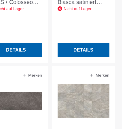
S / Colosseo
Biasca satiniert
cht auf Lager
Nicht auf Lager
ido Lavis -
120x40x3cm
5X1195 K2
silbergr.-liniert
m ret
Gneis China
DETAILS
DETAILS
Merken
Merken