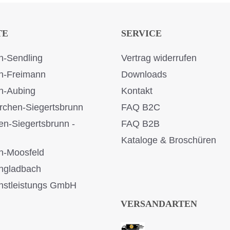
TE
SERVICE
-Sendling
Vertrag widerrufen
n-Freimann
Downloads
n-Aubing
Kontakt
rchen-Siegertsbrunn
FAQ B2C
en-Siegertsbrunn -
FAQ B2B
Kataloge & Broschüren
n-Moosfeld
ngladbach
stleistungs GmbH
VERSANDARTEN