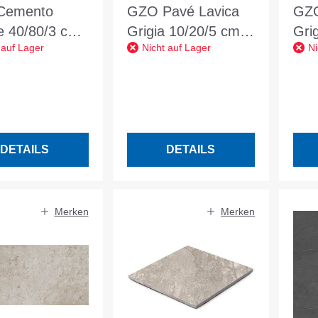
Cemento
GZO Pavé Lavica
GZO
 40/80/3 cm
Grigia 10/20/5 cm
Gri
 auf Lager
Nicht auf Lager
Ni
grau
mittelgrau
dun
wei
DETAILS
DETAILS
Merken
Merken