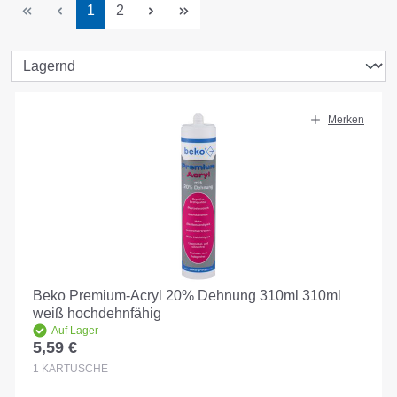
Seite
Seite
1
2
Merken
Beko Premium-Acryl 20% Dehnung 310ml 310ml
weiß hochdehnfähig
Auf Lager
5,59 €
Regulärer Preis:
1
KARTUSCHE