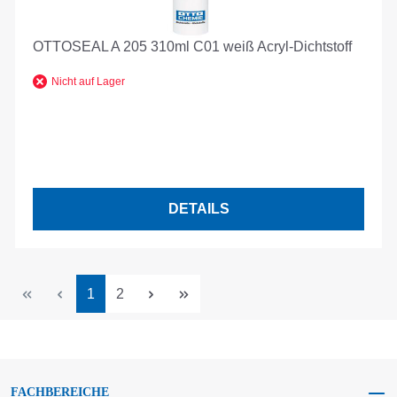
OTTOSEAL A 205 310ml C01 weiß Acryl-Dichtstoff
Nicht auf Lager
DETAILS
Seite
Seite
1
2
FACHBEREICHE