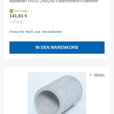
Mastertec FASO 250/250 Faserzement-Futterrohr
Auf Lager
141,61 €
Regulärer Preis:
1
STÜCK
Preise inkl. MwSt. zzgl. Versandkosten
IN DEN WARENKORB
Merken