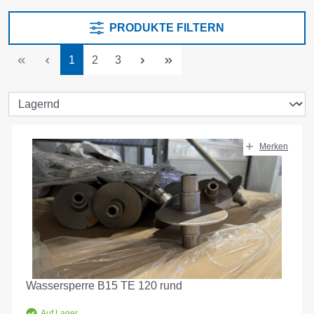
PRODUKTE FILTERN
Seite
Seite
Seite
1
2
3
Merken
Wassersperre B15 TE 120 rund
Auf Lager