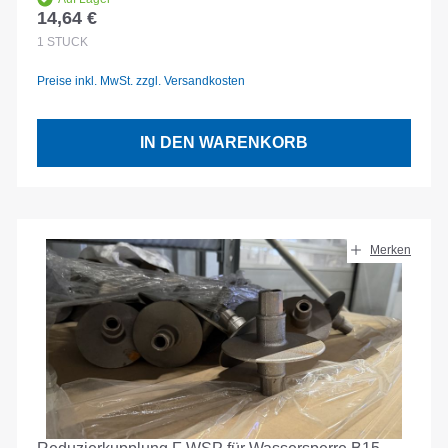
14,64 €
Regulärer Preis:
1
STÜCK
Preise inkl. MwSt. zzgl. Versandkosten
IN DEN WARENKORB
Merken