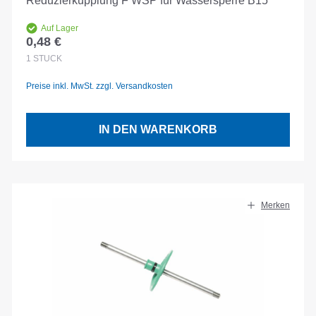
Reduzierkupplung F WSP für Wassersperre B15
Auf Lager
0,48 €
Regulärer Preis:
1
STÜCK
Preise inkl. MwSt. zzgl. Versandkosten
IN DEN WARENKORB
Merken