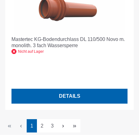
Mastertec KG-Bodendurchlass DL 110/500 Novo m.
monolith. 3 fach Wassersperre
Nicht auf Lager
DETAILS
Seite
Seite
Seite
1
2
3