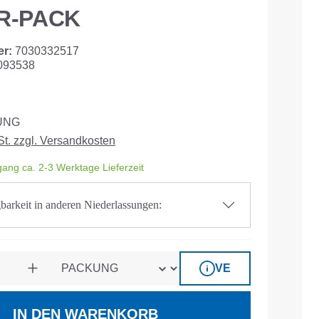
ER-PACK
er:
7030332517
093538
UNG
St. zzgl. Versandkosten
ang ca. 2-3 Werktage Lieferzeit
barkeit in anderen Niederlassungen:
VE
IN DEN WARENKORB