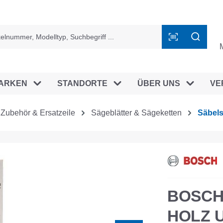
ingen
ARKEN
STANDORTE
ÜBER UNS
VE
Zubehör & Ersatzeile
Sägeblätter & Sägeketten
Säbels
BOSCH
HOLZ U