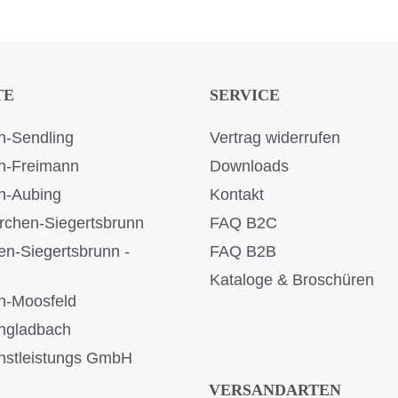
TE
SERVICE
-Sendling
Vertrag widerrufen
n-Freimann
Downloads
n-Aubing
Kontakt
rchen-Siegertsbrunn
FAQ B2C
en-Siegertsbrunn -
FAQ B2B
Kataloge & Broschüren
n-Moosfeld
ngladbach
stleistungs GmbH
VERSANDARTEN