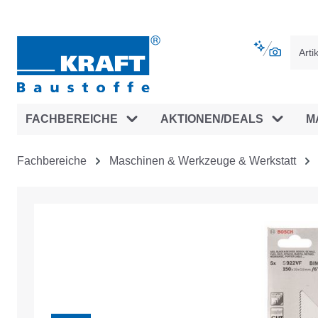
vigation springen
Zur Navigation der B2B-Plattform spr
FACHBEREICHE
AKTIONEN/DEALS
M
Fachbereiche
Maschinen & Werkzeuge & Werkstatt
Bildergalerie überspringen