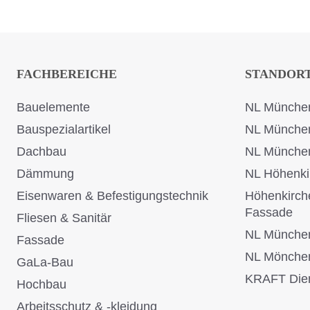
FACHBEREICHE
STANDOR
Bauelemente
NL München
Bauspezialartikel
NL Münche
Dachbau
NL Münche
Dämmung
NL Höhenki
Eisenwaren & Befestigungstechnik
Höhenkirch
Fassade
Fliesen & Sanitär
NL Münche
Fassade
NL Mönche
GaLa-Bau
KRAFT Dien
Hochbau
Arbeitsschutz & -kleidung