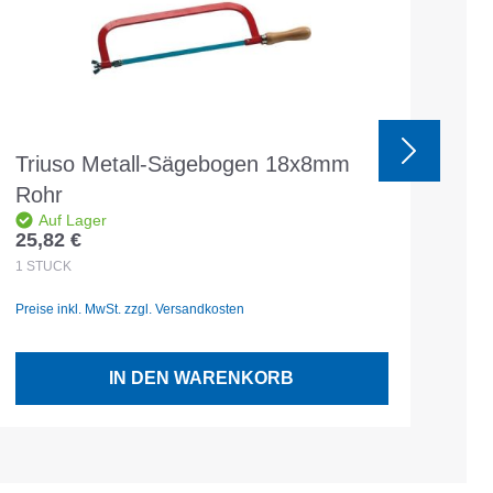
Triuso Metall-Sägebogen 18x8mm
SB
Rohr
Auf Lager
25,82 €
40,
Regulärer Preis:
Reg
1
STÜCK
1
ST
Preise inkl. MwSt. zzgl. Versandkosten
Prei
IN DEN WARENKORB