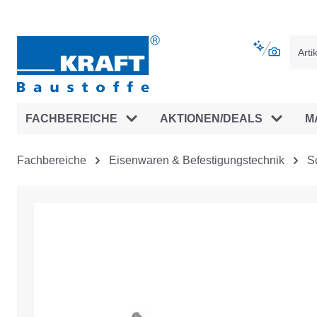
vigation springen
Zur Navigation der B2B-Plattform spr
FACHBEREICHE
AKTIONEN/DEALS
M
Fachbereiche
Eisenwaren & Befestigungstechnik
S
Bildergalerie überspringen