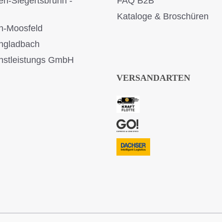
en-Siegertsbrunn -
FAQ B2B
Kataloge & Broschüren
n-Moosfeld
ngladbach
stleistungs GmbH
VERSANDARTEN