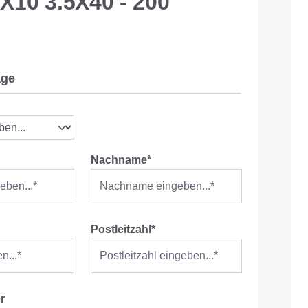
TX10 3.5X40 - 200
age
Nachname*
Postleitzahl*
r