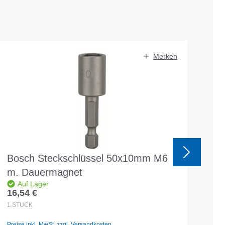
Merken
R
%
A
Bosch Steckschlüssel 50x10mm M6
Bo
m. Dauermagnet
Auf Lager
16,54 €
14,
Regulärer Preis:
Ver
1
STÜCK
1
SE
Preise inkl. MwSt. zzgl. Versandkosten