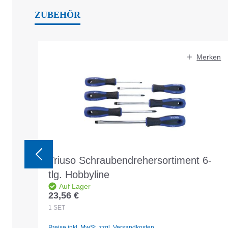
ZUBEHÖR
Produktgalerie überspringen
Merken
Triuso Schraubendrehersortiment 6-
tlg. Hobbyline
Auf Lager
23,56 €
Regulärer Preis:
1
SET
Preise inkl. MwSt. zzgl. Versandkosten