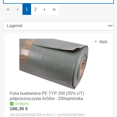
Strona
Strona
1
2
Marki
Folia budowlana PE TYP 200 (35% UT)
półprzezroczysta 4x50m - 200sqm/rolka
Dostępny
166,36 €
Cena regularna:
200
QUADRATMETER
(0,83 € / 1 QUADRATMETER)