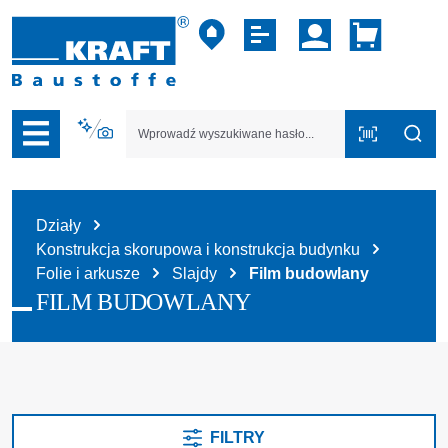
zejdź do nawigacji na platformie B2B
Działy
Konstrukcja skorupowa i konstrukcja budynku
Folie i arkusze
Slajdy
Film budowlany
FILM BUDOWLANY
FILTRY