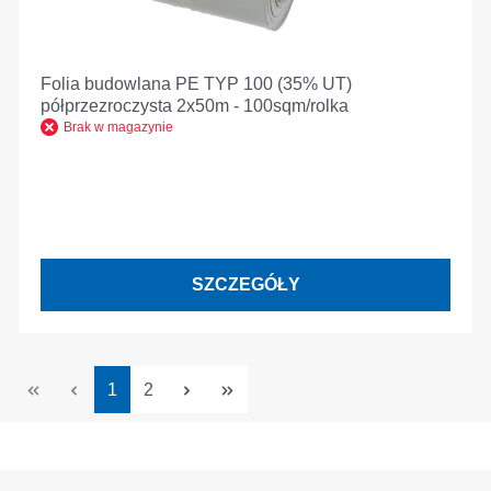
Folia budowlana PE TYP 100 (35% UT)
półprzezroczysta 2x50m - 100sqm/rolka
Brak w magazynie
SZCZEGÓŁY
Strona
Strona
1
2