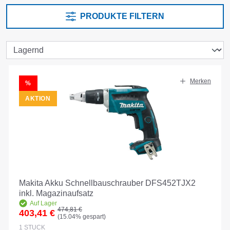
PRODUKTE FILTERN
Merken
RABATT
%
AKTION
Makita Akku Schnellbauschrauber DFS452TJX2
inkl. Magazinaufsatz
Auf Lager
Regulärer Preis:
474,81 €
403,41 €
(15.04% gespart)
Verkaufspreis:
1
STÜCK