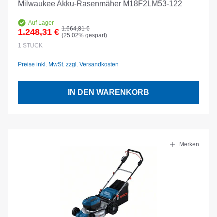
Milwaukee Akku-Rasenmäher M18F2LM53-122
Auf Lager
Regulärer Preis:
1.664,81 €
1.248,31 €
(25.02% gespart)
Verkaufspreis:
1
STÜCK
Preise inkl. MwSt. zzgl. Versandkosten
IN DEN WARENKORB
Merken