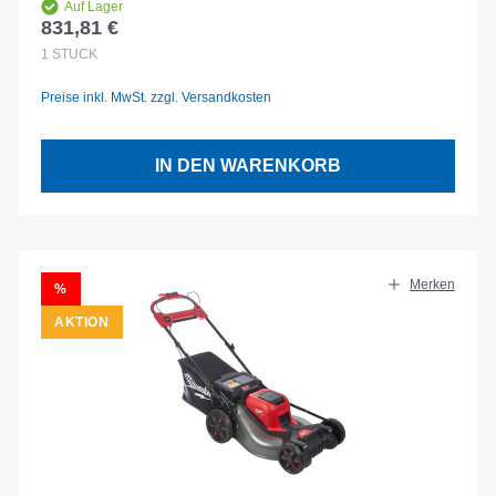
Auf Lager
831,81 €
Regulärer Preis:
1
STÜCK
Preise inkl. MwSt. zzgl. Versandkosten
IN DEN WARENKORB
Merken
RABATT
%
AKTION