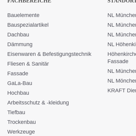
FACHBEREICHE
STANDOR
Bauelemente
NL München
Bauspezialartikel
NL Münche
Dachbau
NL Münche
Dämmung
NL Höhenki
Eisenwaren & Befestigungstechnik
Höhenkirch
Fassade
Fliesen & Sanitär
NL Münche
Fassade
NL Mönche
GaLa-Bau
KRAFT Dien
Hochbau
Arbeitsschutz & -kleidung
Tiefbau
Trockenbau
Werkzeuge