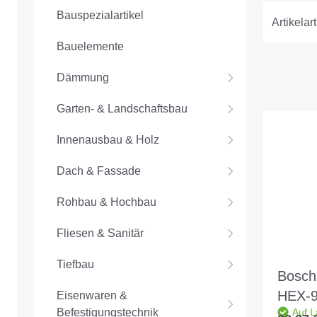
Bauspezialartikel
Artikelart
Bauelemente
Dämmung
Garten- & Landschaftsbau
Innenausbau & Holz
Dach & Fassade
Rohbau & Hochbau
Fliesen & Sanitär
Tiefbau
Bosc
HEX-9
Eisenwaren &
Befestigungstechnik
Auf L
Ceram