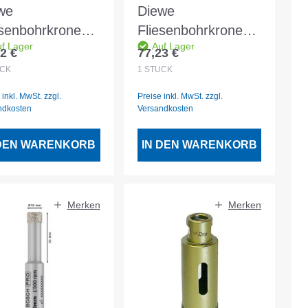
we
Diewe
esenbohrkrone
Fliesenbohrkrone
f Lager
Auf Lager
d DM 25
gold DM 40
2 €
77,23 €
lärer Preis:
Regulärer Preis:
nahme M14
Aufnahme M14
CK
1
STÜCK
 inkl. MwSt. zzgl.
Preise inkl. MwSt. zzgl.
ndkosten
Versandkosten
 DEN WARENKORB
IN DEN WARENKORB
Merken
Merken