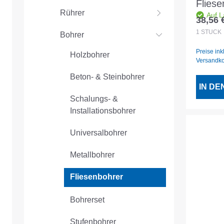
Flies
Rührer
Auf L
gold 
38,56 
Regulär
Aufn
1
STÜCK
Bohrer
Preise ink
Holzbohrer
Versandk
Beton- & Steinbohrer
IN D
Schalungs- &
Installationsbohrer
Universalbohrer
Metallbohrer
Fliesenbohrer
Bohrerset
Stufenbohrer