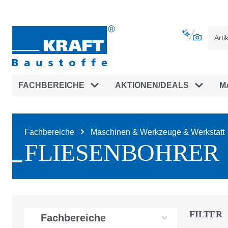
vigation springen
Zur Navigation der B2B-Plattform spr
FACHBEREICHE
AKTIONEN/DEALS
M
Fachbereiche
Maschinen & Werkzeuge & Werkstatt
FLIESENBOHRER
FILTER
Fachbereiche