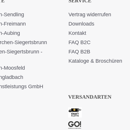
TE
SERVICE
-Sendling
Vertrag widerrufen
n-Freimann
Downloads
n-Aubing
Kontakt
rchen-Siegertsbrunn
FAQ B2C
en-Siegertsbrunn -
FAQ B2B
Kataloge & Broschüren
n-Moosfeld
ngladbach
stleistungs GmbH
VERSANDARTEN