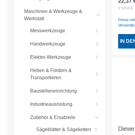
22,37 
Regulär
6x90m
1
STÜCK
Maschinen & Werkzeuge &
900 5
Werkstatt
Preise ink
Versandk
Messwerkzeuge
IN D
Handwerkzeuge
Elektro-Werkzeuge
Heben & Fördern &
Transportieren
Baustelleneinrichtung
Industrieausrüstung
Zubehör & Ersatzeile
Diewe
Sägeblätter & Sägeketten