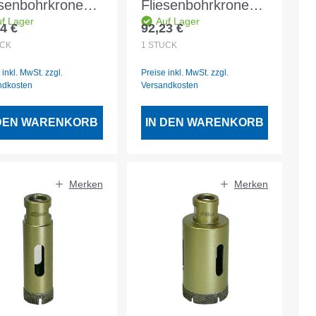
esenbohrkrone
Fliesenbohrkrone
f Lager
Auf Lager
d DM 14
gold DM 50
4 €
92,23 €
lärer Preis:
Regulärer Preis:
nahme M14
Aufnahme M14
CK
1
STÜCK
 inkl. MwSt. zzgl.
Preise inkl. MwSt. zzgl.
ndkosten
Versandkosten
 DEN WARENKORB
IN DEN WARENKORB
Merken
Merken