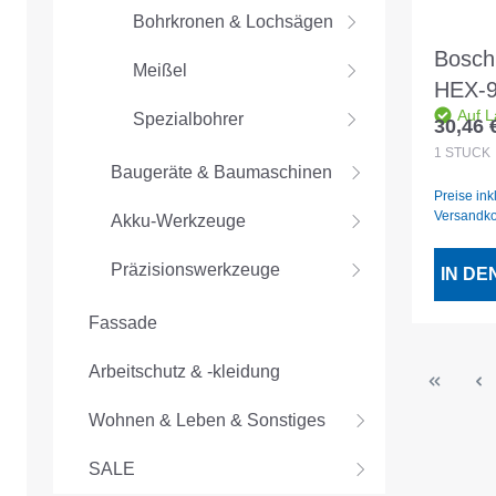
Bohrkronen & Lochsägen
Bosc
Meißel
HEX-9
Auf L
Ceram
Spezialbohrer
30,46 
Regulär
8x90m
1
STÜCK
Baugeräte & Baumaschinen
900 5
Preise ink
Versandk
Akku-Werkzeuge
Präzisionswerkzeuge
IN D
Fassade
Arbeitschutz & -kleidung
Wohnen & Leben & Sonstiges
SALE