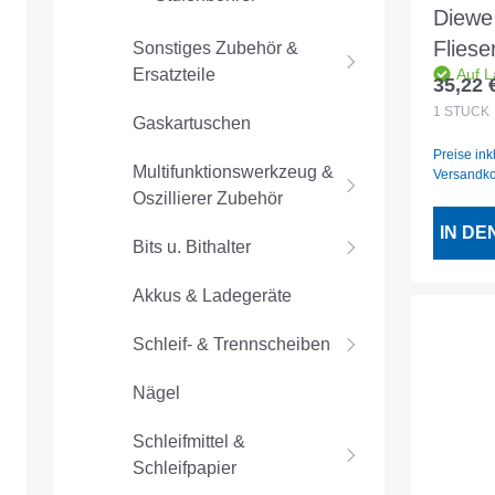
Diewe
Flies
Sonstiges Zubehör &
Ersatzteile
Auf L
gold 
35,22 
Regulär
Aufn
1
STÜCK
Gaskartuschen
Preise ink
Multifunktionswerkzeug &
Versandk
Oszillierer Zubehör
IN D
Bits u. Bithalter
Akkus & Ladegeräte
Schleif- & Trennscheiben
Nägel
Schleifmittel &
Schleifpapier