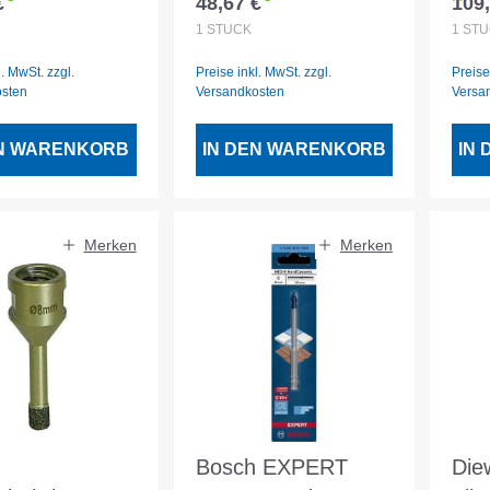
€
48,67 €
109,
er Preis:
Regulärer Preis:
Regu
m - 2 608
Aufnahme M14
Auf
1
STÜCK
1
STÜ
90
l. MwSt. zzgl.
Preise inkl. MwSt. zzgl.
Preise
osten
Versandkosten
Versa
EN WARENKORB
IN DEN WARENKORB
IN
Merken
Merken
Bosch EXPERT
Die