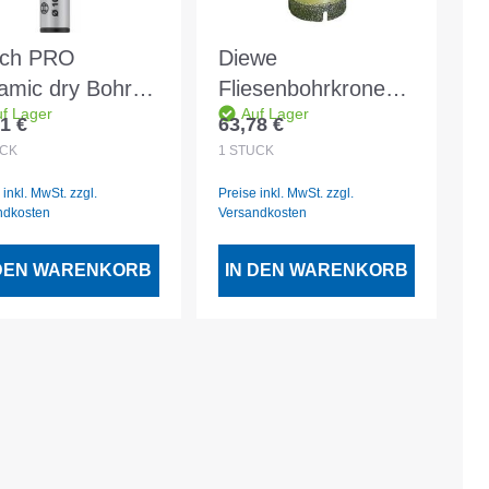
ch PRO
Diewe
amic dry Bohrer
Fliesenbohrkrone
f Lager
Auf Lager
x 33 x 13 mm - 2
gold DM 32
1 €
63,78 €
lärer Preis:
Regulärer Preis:
 599 056
Aufnahme M14
CK
1
STÜCK
 inkl. MwSt. zzgl.
Preise inkl. MwSt. zzgl.
ndkosten
Versandkosten
 DEN WARENKORB
IN DEN WARENKORB