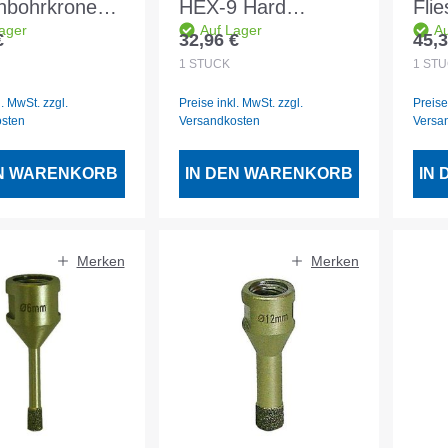
enbohrkrone
HEX-9 Hard
Fli
ager
Auf Lager
Au
DM 8
Ceramic Bohrer
gol
€
32,96 €
45,3
er Preis:
Regulärer Preis:
Regu
ahme M14
10x90mm - 2 608
Auf
1
STÜCK
1
STÜ
900 593
l. MwSt. zzgl.
Preise inkl. MwSt. zzgl.
Preise
osten
Versandkosten
Versa
EN WARENKORB
IN DEN WARENKORB
IN
Merken
Merken