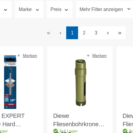
Marke
Preis
Mehr Filter anzeigen
Seite
Seite
Seite
1
2
3
Merken
Merken
h EXPERT
Diewe
Die
 Hard
Fliesenbohrkrone
Fli
ager
Auf Lager
Au
ic Bohrer
gold DM 20
gol